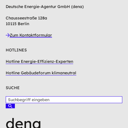
Deutsche Energie-Agentur GmbH (dena)
Chausseestraße 128a
10115 Berlin
Zum Kontaktformular
HOTLINES
Hotline Energie-Effizienz-Experten
Hotline Gebäudeforum klimaneutral
SUCHE
S
u
S
c
u
c
h
h
b
e
e
n