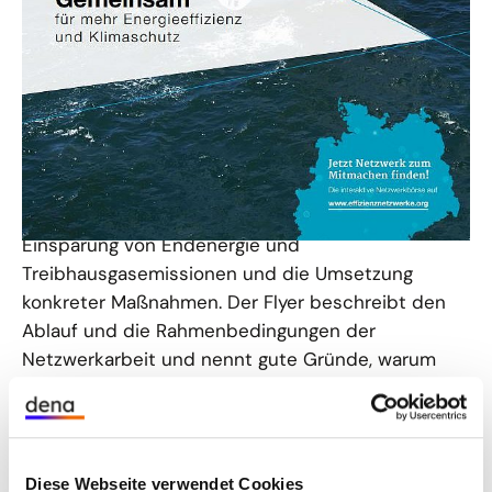
Die bundesweite Initiative Energieeffizienz- und
Klimaschutz-Netzwerke hilft Unternehmen aller
Branchen und Größen dabei, sich in Netzwerken
auszutauschen, ihre Energieeffizienz zu steigern
und sich für mehr Klimaschutz einzusetzen.
Zentrale Elemente sind ein moderierter
Erfahrungsaustausch zwischen den
Teilnehmenden, die Definition von Zielen zur
Einsparung von Endenergie und
Treibhausgasemissionen und die Umsetzung
konkreter Maßnahmen.
Der Flyer beschreibt den
Ablauf und die Rahmenbedingungen der
Netzwerkarbeit und nennt gute Gründe, warum
sich die Teilnahme für Unternehmen lohnt.
Initiative Energieeffizienz- und Klimaschutz-
Netzwerke
Diese Webseite verwendet Cookies