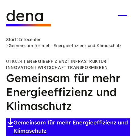
Zum
Logo
Hauptinhalt
Deutsche
springen
Energie-
Menü
öffne
Agentur
(dena)
Start
Infocenter
-
Gemeinsam für mehr Energieeffizienz und Klimaschutz
zur
Startseite
01.10.24
ENERGIEEFFIZIENZ
INFRASTRUKTUR
INNOVATION
WIRTSCHAFT TRANSFORMIEREN
Gemeinsam für mehr
Energieeffizienz und
Klimaschutz
Gemeinsam für mehr Energieeffizienz und
Klimaschutz