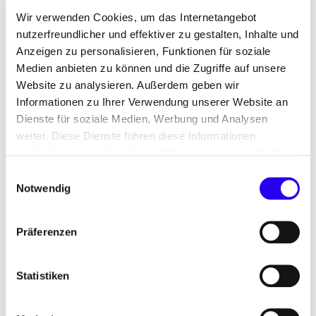
Wir verwenden Cookies, um das Internetangebot
nutzerfreundlicher und effektiver zu gestalten, Inhalte und
Anzeigen zu personalisieren, Funktionen für soziale
Medien anbieten zu können und die Zugriffe auf unsere
Website zu analysieren. Außerdem geben wir
Informationen zu Ihrer Verwendung unserer Website an
Dienste für soziale Medien, Werbung und Analysen
weiter. Diese Dienste führen diese Informationen
möglicherweise mit weiteren Daten zusammen, die Sie
ihnen bereitgestellt haben oder die Sie im Rahmen Ihrer
Einwilligungsauswahl
Nutzung der Dienste gesammelt haben.
Notwendig
t
s
r
m
l
t
i
©
o
shut
er
tock/3
d
t
i
e
uckys
ud
Geschäftsstelle Initiative
Energieeffizienz- und Klimaschutz-
Präferenzen
Netzwerke
Statistiken
Ziel: zwischen 2021 und Ende 2025 300 bis 350
neue Unternehmensnetzwerke initiieren, die