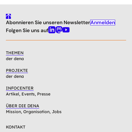
gehe
Anmelden
Abonnieren Sie unseren Newsletter
nach
oben
Folgen Sie uns auf
Linkedin
Mastodon
Youtube
THEMEN
der dena
PROJEKTE
der dena
INFOCENTER
Artikel, Events, Presse
ÜBER DIE DENA
Mission, Organisation, Jobs
KONTAKT