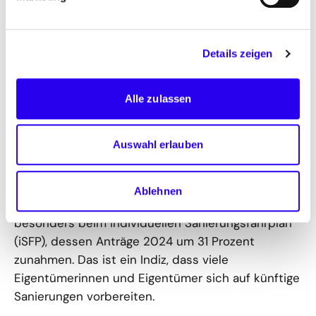
Heizungen. Besonders stark betroffen sind
Gasheizungen (–49 Prozent) und Wärmepumpen
(–46 Prozent). Auch die Installationen von
Details zeigen
Biomasseanlagen, Solarthermie und
Lüftungsgeräten verzeichnen teils historische
Tiefstände.
Alle zulassen
Gleichzeitig zogen die Förderzahlen an: Die Anträge
Auswahl erlauben
im Rahmen der BEG-Einzelmaßnahmen stiegen
2024 um 26 Prozent, wobei Wärmepumpen mit
76,2 Prozent den Löwenanteil ausmachten. Auch
Ablehnen
das Interesse an Energieberatung wuchs –
besonders beim individuellen Sanierungsfahrplan
(iSFP), dessen Anträge 2024 um 31 Prozent
zunahmen. Das ist ein Indiz, dass viele
Eigentümerinnen und Eigentümer sich auf künftige
Sanierungen vorbereiten.