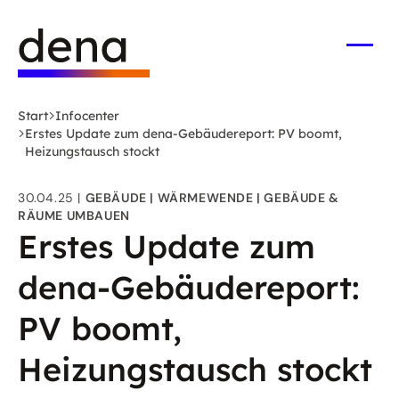
Zum
Logo
Hauptinhalt
Deutsche
springen
Energie-
Menü
öffne
Agentur
(dena)
Start
Infocenter
-
Erstes Update zum dena-Gebäudereport: PV boomt,
zur
Heizungstausch stockt
Startseite
30.04.25
GEBÄUDE
WÄRMEWENDE
GEBÄUDE &
RÄUME UMBAUEN
Erstes Update zum
dena-Gebäudereport:
PV boomt,
Heizungstausch stockt