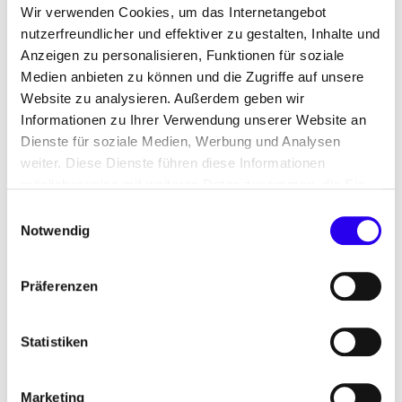
Wir verwenden Cookies, um das Internetangebot
nutzerfreundlicher und effektiver zu gestalten, Inhalte und
30.04.25
PUBLIKATION
Anzeigen zu personalisieren, Funktionen für soziale
Medien anbieten zu können und die Zugriffe auf unsere
dena-Gebäudereport 2025 – Updatebericht
Website zu analysieren. Außerdem geben wir
April
Informationen zu Ihrer Verwendung unserer Website an
Dienste für soziale Medien, Werbung und Analysen
Update mit neuen Daten zu Wärmeerzeugern,
weiter. Diese Dienste führen diese Informationen
Energieverbrauch, CO₂-Emissionen, Baukosten
möglicherweise mit weiteren Daten zusammen, die Sie
und Förderzahlen.
ihnen bereitgestellt haben oder die Sie im Rahmen Ihrer
Einwilligungsauswahl
Nutzung der Dienste gesammelt haben.
Notwendig
Weniger Heizungen, mehr
Präferenzen
Sanierungsfahrpläne
Der Absatz von Wärmeerzeugern ist 2024 im
Statistiken
Vergleich zum Vorjahr um 46 Prozent eingebrochen
– ein deutlicher Rückgang auf 712.500 verkaufte
Marketing