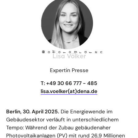
©
Ho
fotog
a
r
fen
f
Lisa Völker
Expertin Presse
T: +49 30 66 777 - 485
lisa.voelker(at)dena.de
Berlin, 30. April 2025.
Die Energiewende im
Gebäudesektor verläuft in unterschiedlichem
Tempo: Während der Zubau gebäudenaher
Photovoltaikanlagen (PV) mit rund 26,9 Millionen