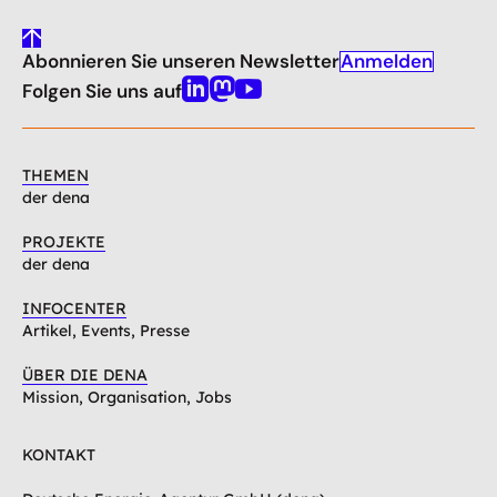
gehe
Anmelden
Abonnieren Sie unseren Newsletter
nach
oben
Folgen Sie uns auf
Linkedin
Mastodon
Youtube
THEMEN
der dena
PROJEKTE
der dena
INFOCENTER
Artikel, Events, Presse
ÜBER DIE DENA
Mission, Organisation, Jobs
KONTAKT