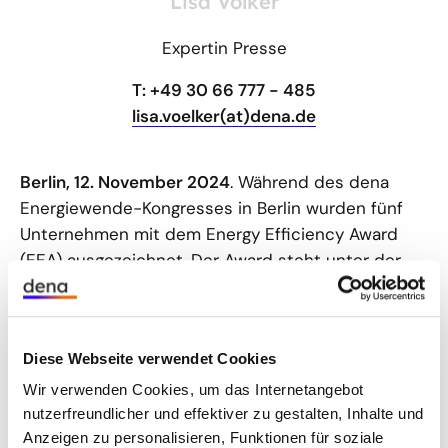
Lisa Völker
Expertin Presse
T: +49 30 66 777 - 485
lisa.voelker(at)dena.de
Berlin, 12. November 2024
. Während des dena
Energiewende-Kongresses in Berlin wurden fünf
Unternehmen mit dem Energy Efficiency Award
(EEA) ausgezeichnet. Der Award steht unter der
Schirmherrschaft von Dr. Robert Habeck,
Bundesminister für Wirtschaft und Klimaschutz.
Ausgezeichnet werden Unternehmen für Projekte
Diese Webseite verwendet Cookies
und Konzepte, die den Ausstoß von
Treibhausgasen reduzieren und die Transformation
Wir verwenden Cookies, um das Internetangebot
der Industrie zur Klimaneutralität aufzeigen.
nutzerfreundlicher und effektiver zu gestalten, Inhalte und
Anzeigen zu personalisieren, Funktionen für soziale