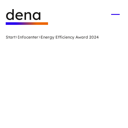
Zum
Logo
Hauptinhalt
Deutsche
springen
Energie-
Menü
öffne
Agentur
(dena)
Start
Infocenter
Energy Efficiency Award 2024
-
zur
Startseite