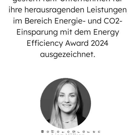
ihre herausragenden Leistungen
im Bereich Energie- und CO2-
Einsparung mit dem Energy
Efficiency Award 2024
ausgezeichnet.
©
Ho
fotog
a
r
fen
f