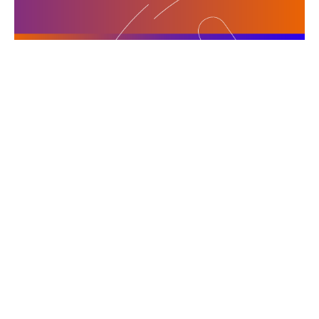
PRESSEMELDUNG
Data Spaces für die Energiewende nutzen
Rund 50 Akteure aus Energie- und
Digitalwirtschaft fordern den Aufbau von Data
Spaces. Das gemeinsame Ziel: die Energiewende
beschleunigen, Kosten senken und die digitale
Souveränität in Deutschland...