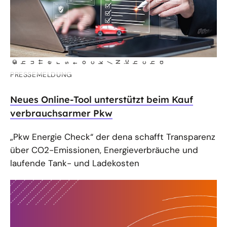
t
N
©
chcha
shut
erstock/
i
PRESSEMELDUNG
Neues Online-Tool unterstützt beim Kauf
verbrauchsarmer Pkw
„Pkw Energie Check“ der dena schafft Transparenz
über CO2-Emissionen, Energieverbräuche und
laufende Tank- und Ladekosten