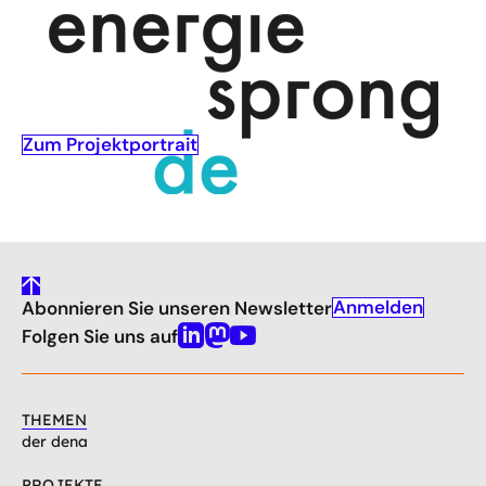
Zum Projektportrait
gehe
Anmelden
Abonnieren Sie unseren Newsletter
nach
oben
Folgen Sie uns auf
Linkedin
Mastodon
Youtube
THEMEN
der dena
PROJEKTE