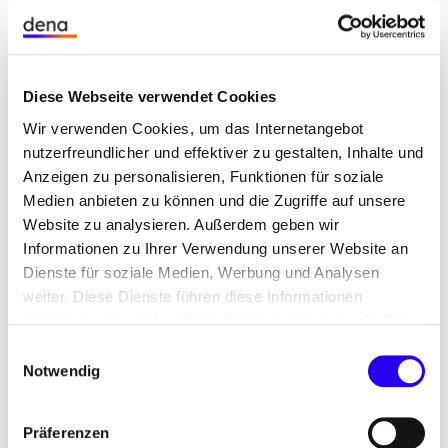
technische Kennwerte,
Nachhaltigkeitsaspekte,
Einbauvoraussetzungen und
Diese Webseite verwendet Cookies
Wir verwenden Cookies, um das Internetangebot
Visualisierungen.
nutzerfreundlicher und effektiver zu gestalten, Inhalte und
Anzeigen zu personalisieren, Funktionen für soziale
Die Einordnung nach Gebäudeklassen erleichtert
Medien anbieten zu können und die Zugriffe auf unsere
die Anwendung. Der Katalog versteht sich als
Website zu analysieren. Außerdem geben wir
offenes, wachsendes Format – als Basis für
Informationen zu Ihrer Verwendung unserer Website an
weitere Standardisierung und als Einladung an
Dienste für soziale Medien, Werbung und Analysen
neue Akteurinnen und Akteuren, den Markt
weiter. Diese Dienste führen diese Informationen
mitzugestalten.
möglicherweise mit weiteren Daten zusammen, die Sie
ihnen bereitgestellt haben oder die Sie im Rahmen Ihrer
Einwilligungsauswahl
Nutzerfreundlicher
Nutzung der Dienste gesammelt haben.
Notwendig
Energiesprong-Produktkatalog
Präferenzen