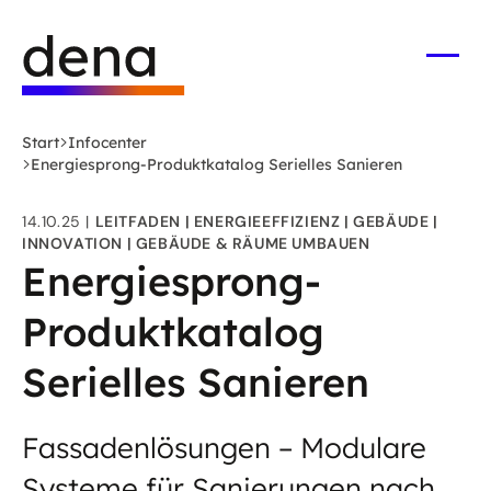
Zum
Logo
Hauptinhalt
Deutsche
springen
Energie-
Menü
öffne
Agentur
(dena)
Start
Infocenter
-
Energiesprong-Produktkatalog Serielles Sanieren
zur
Startseite
14.10.25
LEITFADEN
ENERGIEEFFIZIENZ
GEBÄUDE
INNOVATION
GEBÄUDE & RÄUME UMBAUEN
Energiesprong-
Produktkatalog
Serielles Sanieren
Fassadenlösungen – Modulare
Systeme für Sanierungen nach