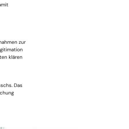
amit
ßnahmen zur
gitimation
ten klären
schs. Das
schung