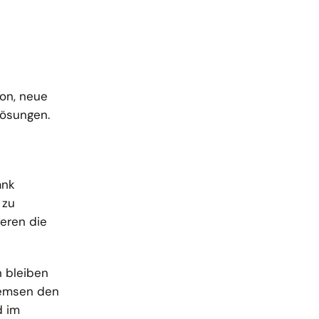
ion, neue
Lösungen.
ank
 zu
ieren die
n bleiben
bremsen den
d im