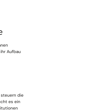
e
ränen
ihr Aufbau
d steuern die
ucht es ein
itutionen