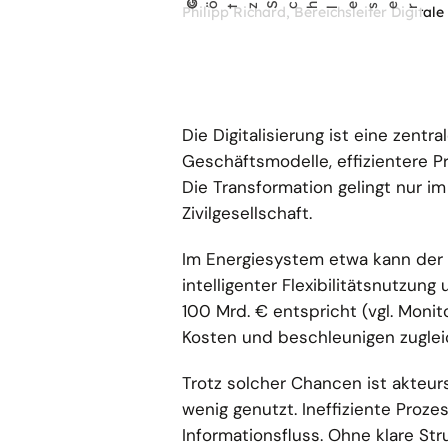
©
Gö
tz Sch
Philipp Richard, Bereichsleiter Digita
eser
l
Die Digitalisierung ist eine zentr
Geschäftsmodelle, effizientere P
Die Transformation gelingt nur i
Zivilgesellschaft.
Im Energiesystem etwa kann der 
intelligenter Flexibilitätsnutzun
100 Mrd. € entspricht (vgl. Monit
Kosten und beschleunigen zuglei
Trotz solcher Chancen ist akteur
wenig genutzt. Ineffiziente Proz
Informationsfluss. Ohne klare S