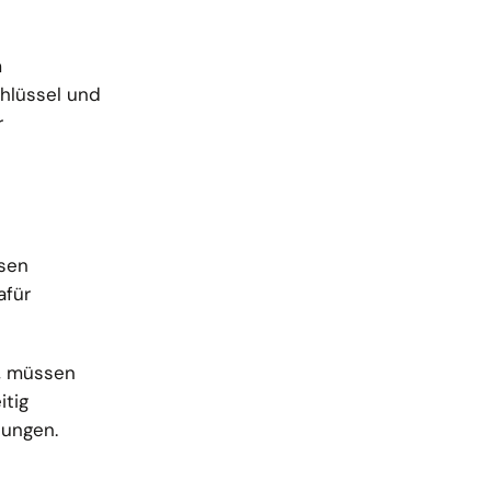
m
chlüssel und
r
ssen
afür
n, müssen
itig
sungen.