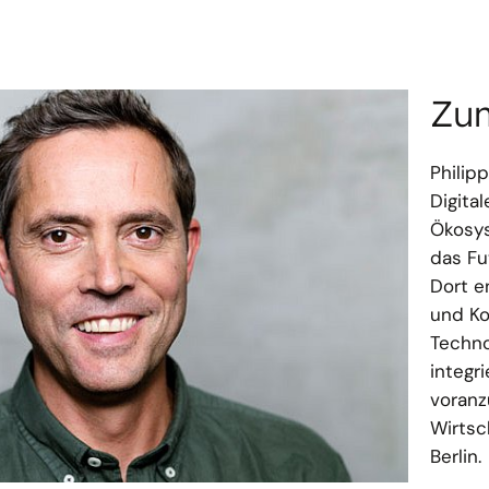
Zu
Philip
Digita
Ökosys
das Fu
Dort e
und K
Techno
integr
voranz
Wirtsc
Berlin.