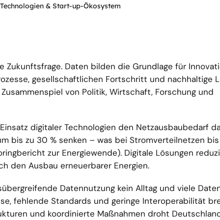
le Technologien & Start-up-Ökosystem
ale Zukunftsfrage. Daten bilden die Grundlage für Innovat
rozesse, gesellschaftlichen Fortschritt und nachhaltige 
m Zusammenspiel von Politik, Wirtschaft, Forschung und
Einsatz digitaler Technologien den Netzausbaubedarf d
g um bis zu 30 % senken – was bei Stromverteilnetzen bis
oringbericht zur Energiewende). Digitale Lösungen reduz
ch den Ausbau erneuerbarer Energien.
sübergreifende Datennutzung kein Alltag und viele Date
esse, fehlende Standards und geringe Interoperabilität 
trukturen und koordinierte Maßnahmen droht Deutschlan