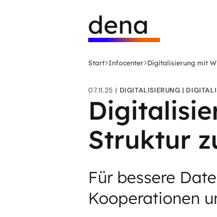
Zum
Logo
Hauptinhalt
Deutsche
springen
Energie-
Agentur
(dena)
Start
Infocenter
Digitalisierung mit 
-
zur
07.11.25
DIGITALISIERUNG
DIGITAL
Startseite
Digitalisi
Struktur 
Für bessere Daten
Kooperationen u