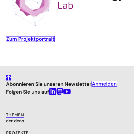
Zum Projektportrait
gehe
Anmelden
Abonnieren Sie unseren Newsletter
nach
oben
Folgen Sie uns auf
Linkedin
Mastodon
Youtube
THEMEN
der dena
PROJEKTE