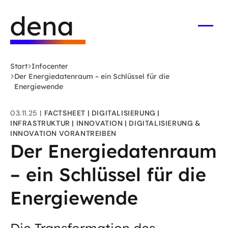
Zum
Logo
Hauptinhalt
Deutsche
springen
Energie-
Menü
öffne
Agentur
(dena)
Start
Infocenter
-
Der Energiedatenraum – ein Schlüssel für die
zur
Energiewende
Startseite
03.11.25
FACTSHEET
DIGITALISIERUNG
INFRASTRUKTUR
INNOVATION
DIGITALISIERUNG &
INNOVATION VORANTREIBEN
Der Energiedatenraum
– ein Schlüssel für die
Energiewende