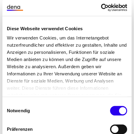
Zwei praxisnahe Anwendungsfälle aus dem Use
Case Energie zum Aufbau des Dateninstituts
demonstrieren die Funktionsweise: Messwerte aus
intelligenten Messsystemen, Verbrauchsdaten von
Diese Webseite verwendet Cookies
Haushalten und Windenergieanlagen sowie
Wir verwenden Cookies, um das Internetangebot
Ladevorgänge E-Autos werden nachvollziehbar
nutzerfreundlicher und effektiver zu gestalten, Inhalte und
bereitgestellt. So konnten reale Datenflüsse
Anzeigen zu personalisieren, Funktionen für soziale
getestet, Zugriffsrechte gesteuert und
Medien anbieten zu können und die Zugriffe auf unsere
Visualisierungen implementiert werden.
Website zu analysieren. Außerdem geben wir
Informationen zu Ihrer Verwendung unserer Website an
Skalierbares Modell für den Datenaustausch der
Dienste für soziale Medien, Werbung und Analysen
Zukunft
weiter. Diese Dienste führen diese Informationen
Mit dem Energiedatenraum entsteht ein
möglicherweise mit weiteren Daten zusammen, die Sie
skalierbares Modell für den Datenaustausch der
ihnen bereitgestellt haben oder die Sie im Rahmen Ihrer
Einwilligungsauswahl
Nutzung der Dienste gesammelt haben.
Zukunft. Im Unterschied zu heutigen,
Notwendig
zentralisierten Verfahren bleiben Daten beim
Ursprungsakteur und werden regelbasiert geteilt.
Präferenzen