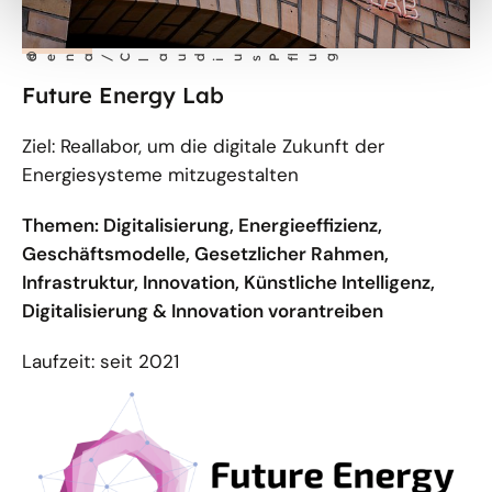
©
dena/C
aud
us P
lug
l
i
f
Future Energy Lab
Ziel: Reallabor, um die digitale Zukunft der
Energiesysteme mitzugestalten
Themen: Digitalisierung, Energieeffizienz,
Geschäftsmodelle, Gesetzlicher Rahmen,
Infrastruktur, Innovation, Künstliche Intelligenz,
Digitalisierung & Innovation vorantreiben
Laufzeit: seit 2021