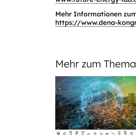
Mehr Informationen zum
https://www.dena-kong
Mehr zum Thema
t
e
s
m
t
m
©
shu
t
r
t
ock/
e
a
o
r
wo