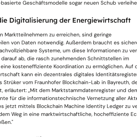
basierte Geschäftsmodelle sogar neuen Schub verleihe
ie Digitalisierung der Energiewirtschaft
n Marktteilnehmern zu erreichen, sind geringe
ilen von Daten notwendig. Außerdem braucht es sicher
achvollziehbare Systeme, um diese Informationen zu veri
t darauf ab, die rasch zunehmenden Schnittstellen im
eine kosteneffiziente Koordination zu ermöglichen. Auf
rtschaft kann ein dezentrales digitales Identitätsregiste
ns Strüker vom Fraunhofer Blockchain-Lab in Bayreuth, d
tet, erläutert: „Mit dem Marktstammdatenregister und 
nte für die informationstechnische Vernetzung aller Akt
es jetzt mittels Blockchain Machine Identity Ledger zu 
 dem Weg in eine marktwirtschaftliche, hocheffiziente Ec
eßen."