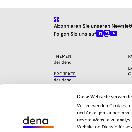
gehe
Abonnieren Sie unseren Newslet
nach
oben
Folgen Sie uns auf
Linkedin
Mastodon
Youtube
THEMEN
K
der dena
D
PROJEKTE
G
der dena
C
INFOCENTER
1
Diese Webseite verwende
Artikel, Events, Presse
Wir verwenden Cookies, um 
ÜBER DIE DENA
und Anzeigen zu personalis
Mission, Organisation, Jobs
unsere Website zu analysi
Website an Dienste für so