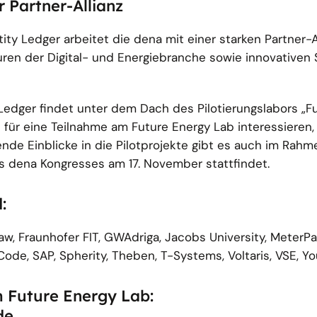
r Partner-Allianz
ity Ledger arbeitet die dena mit einer starken Partner-A
ren der Digital- und Energiebranche sowie innovativen 
Ledger findet unter dem Dach des Pilotierungslabors „F
h für eine Teilnahme am Future Energy Lab interessieren
de Einblicke in die Pilotprojekte gibt es auch im Rah
des dena Kongresses am 17. November stattfindet.
:
w, Fraunhofer FIT, GWAdriga, Jacobs University, MeterPa
Code, SAP, Spherity, Theben, T-Systems, Voltaris, VSE, Yo
 Future Energy Lab:
de