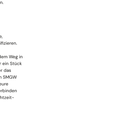
n.
e,
fizieren.
 dem Weg in
r ein Stück
er das
dem SMGW
eure
verbinden
htzeit-