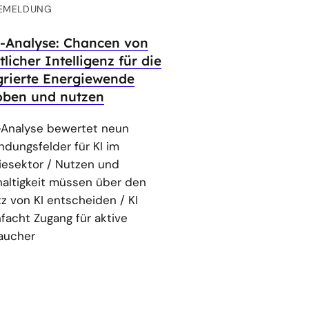
EMELDUNG
-Analyse: Chancen von
licher Intelligenz für die
grierte Energiewende
oben und nutzen
Analyse bewertet neun
dungsfelder für KI im
iesektor / Nutzen und
altigkeit müssen über den
tz von KI entscheiden / KI
nfacht Zugang für aktive
aucher