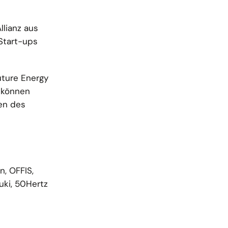
llianz aus
Start-ups
uture Energy
, können
men des
n, OFFIS,
uki, 50Hertz