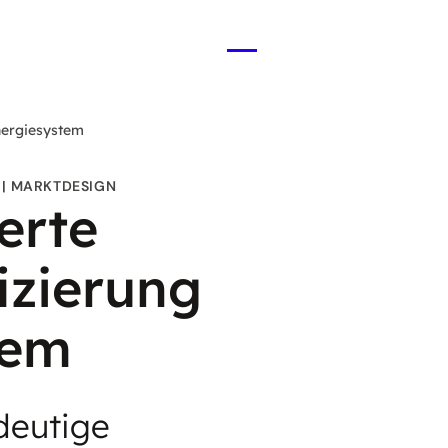
Menü
öffnen
Energiesystem
MARKTDESIGN
erte
fizierung
tem
deutige