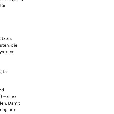
für
tütztes
sten, die
systems
ital
nd
) – eine
den. Damit
rung und