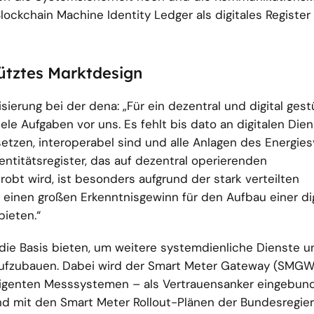
lockchain Machine Identity Ledger als digitales Register 
stütztes Marktdesign
lisierung bei der dena: „Für ein dezentral und digital ges
ele Aufgaben vor uns. Es fehlt bis dato an digitalen Dien
etzen, interoperabel sind und alle Anlagen des Energie
entitätsregister, das auf dezentral operierenden
bt wird, ist besonders aufgrund der stark verteilten
n einen großen Erkenntnisgewinn für den Aufbau einer dig
ieten.“
 die Basis bieten, um weitere systemdienliche Dienste u
ufzubauen. Dabei wird der Smart Meter Gateway (SMGW
ligenten Messsystemen – als Vertrauensanker eingebun
and mit den Smart Meter Rollout-Plänen der Bundesregie