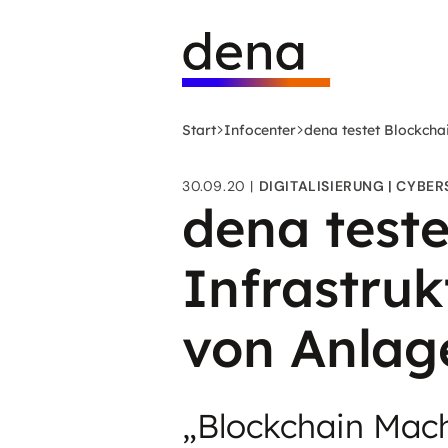
Zum
Logo
Hauptinhalt
Deutsche
springen
Energie-
Agentur
(dena)
Start
Infocenter
dena testet Blockcha
-
zur
30.09.20
DIGITALISIERUNG
CYBER
Startseite
dena teste
Infrastruk
von Anlag
„Blockchain Mach