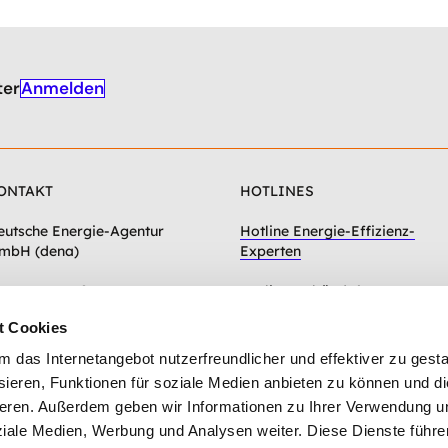
Anmelden
ter
ONTAKT
HOTLINES
eutsche Energie-Agentur
Hotline Energie-Effizienz-
mbH (dena)
Experten
hausseestraße 128a
Hotline Gebäudeforum
0115 Berlin
klimaneutral
t Cookies
Zum Kontaktformular
das Internetangebot nutzerfreundlicher und effektiver zu gestal
ieren, Funktionen für soziale Medien anbieten zu können und die
eren. Außerdem geben wir Informationen zu Ihrer Verwendung u
ziale Medien, Werbung und Analysen weiter. Diese Dienste führe