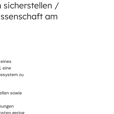
sicherstellen /
issenschaft am
 eines
, eine
giesystem zu
ellen sowie
ehungen
osten gering