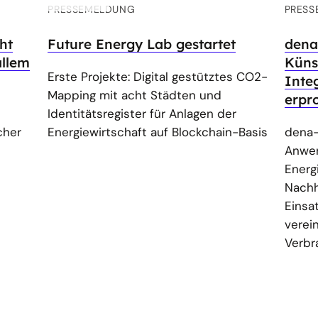
PRESSEMELDUNG
PRESS
ht
Future Energy Lab gestartet
dena
allem
Künst
Erste Projekte: Digital gestütztes CO2-
Inte
Mapping mit acht Städten und
erpr
Identitätsregister für Anlagen der
cher
Energiewirtschaft auf Blockchain-Basis
dena-
Anwen
Energ
Nachh
Einsa
verei
Verbr