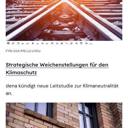
©
shutterstock/hxdy
l
PRESSEMELDUNG
Strategische Weichenstellungen für den
Klimaschutz
dena kündigt neue Leitstudie zur Klimaneutralität
an.