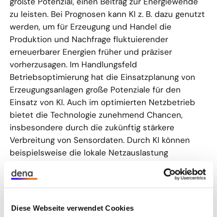
größte Potenzial, einen Beitrag zur Energiewende
zu leisten. Bei Prognosen kann KI z. B. dazu genutzt
werden, um für Erzeugung und Handel die
Produktion und Nachfrage fluktuierender
erneuerbarer Energien früher und präziser
vorherzusagen. Im Handlungsfeld
Betriebsoptimierung hat die Einsatzplanung von
Erzeugungsanlagen große Potenziale für den
Einsatz von KI. Auch im optimierten Netzbetrieb
bietet die Technologie zunehmend Chancen,
insbesondere durch die zukünftig stärkere
Verbreitung von Sensordaten. Durch KI können
beispielsweise die lokale Netzauslastung
verbessert und kritische Zustände früher erkannt
werden.
Im Gegensatz dazu befinden sich die
Diese Webseite verwendet Cookies
Anwendungsfelder Instandhaltung und Sicherheit