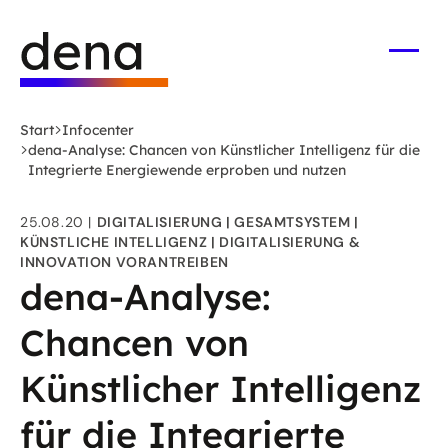
Zum
Logo
Hauptinhalt
Deutsche
springen
Energie-
Menü
öffne
Agentur
(dena)
Start
Infocenter
-
dena-Analyse: Chancen von Künstlicher Intelligenz für die
zur
Integrierte Energiewende erproben und nutzen
Startseite
25.08.20
DIGITALISIERUNG
GESAMTSYSTEM
KÜNSTLICHE INTELLIGENZ
DIGITALISIERUNG &
INNOVATION VORANTREIBEN
dena-Analyse:
Chancen von
Künstlicher Intelligenz
für die Integrierte