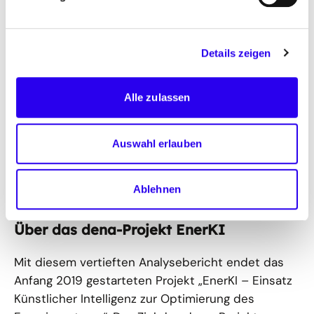
die vereinfachte Teilhabe aktiver Verbraucher an
der Integrierten Energiewende, z. B. durch den
automatisierten Verkauf von selbst erzeugtem
Details zeigen
Strom aus privaten Photovoltaikanlagen. Auch das
Energiemanagement zur Eigenverbrauchserhöhung
von Photovoltaik-Batterie-Systemen in Haushalten
Alle zulassen
oder die Identifikation kleinteiliger
Effizienzpotenziale kann durch KI ermöglicht
Auswahl erlauben
werden. Durch die Technologie werden etablierte
Prozesse aus der Energiewirtschaft auch kleinen
Akteuren zugänglich.
Ablehnen
Über das dena-Projekt EnerKI
Mit diesem vertieften Analysebericht endet das
Anfang 2019 gestarteten Projekt „EnerKI – Einsatz
Künstlicher Intelligenz zur Optimierung des