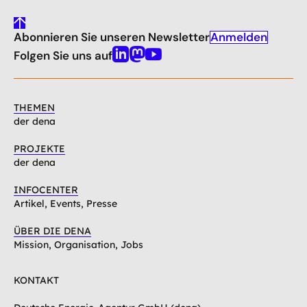
gehe
Anmelden
Abonnieren Sie unseren Newsletter
nach
oben
Folgen Sie uns auf
Linkedin
Mastodon
Youtube
THEMEN
der dena
PROJEKTE
der dena
INFOCENTER
Artikel, Events, Presse
ÜBER DIE DENA
Mission, Organisation, Jobs
KONTAKT