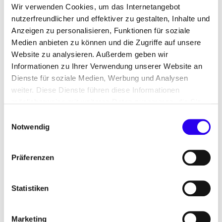
Wir verwenden Cookies, um das Internetangebot
durch ihre höhere Komplexität, z. B. durch die
nutzerfreundlicher und effektiver zu gestalten, Inhalte und
notwendige Nutzung von Drohnen und Robotern,
Anzeigen zu personalisieren, Funktionen für soziale
oftmals noch im Forschungsstadium. Hier hemmen
Medien anbieten zu können und die Zugriffe auf unsere
bisher insbesondere hohe Investitionskosten das
Website zu analysieren. Außerdem geben wir
KI in Zukunft einen Beitrag für ein Integriertes und
Informationen zu Ihrer Verwendung unserer Website an
stabiles Energiesystem leisten kann.
Dienste für soziale Medien, Werbung und Analysen
weiter. Diese Dienste führen diese Informationen
Einfacherer Zugang für aktive
möglicherweise mit weiteren Daten zusammen, die Sie
Verbraucher
ihnen bereitgestellt haben oder die Sie im Rahmen Ihrer
Einwilligungsauswahl
Nutzung der Dienste gesammelt haben.
Notwendig
Bei Vertriebs- und Verbraucherservices wird KI
vorwiegend für individualisierte Produkte und
Präferenzen
automatisierte Messungen und Abrechnungen
eingesetzt. In diesem Anwendungsfeld geht es
bisher vor allem darum, Dienstleistungen und
Statistiken
Kundenbeziehungen zu verbessern. Perspektivisch
zeigt die Analyse jedoch ein großes Potenzial für
Marketing