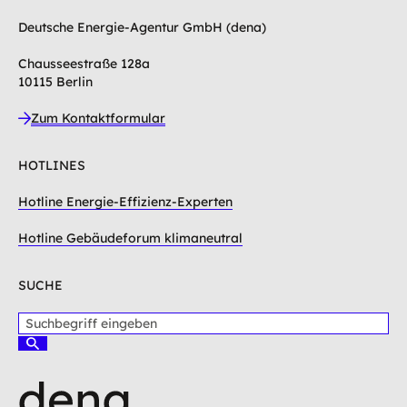
Deutsche Energie-Agentur GmbH (dena)
Chausseestraße 128a
10115 Berlin
Zum Kontaktformular
HOTLINES
Hotline Energie-Effizienz-Experten
Hotline Gebäudeforum klimaneutral
SUCHE
S
u
S
c
u
c
h
h
b
e