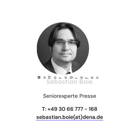
Pressekontakt
©
Ho
fotog
a
r
fen
f
Sebastian Boie
Seniorexperte Presse
T: +49 30 66 777 - 168
sebastian.boie(at)dena.de