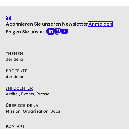
gehe
Anmelden
Abonnieren Sie unseren Newsletter
nach
oben
Folgen Sie uns auf
Linkedin
Mastodon
Youtube
THEMEN
der dena
PROJEKTE
der dena
INFOCENTER
Artikel, Events, Presse
ÜBER DIE DENA
Mission, Organisation, Jobs
KONTAKT