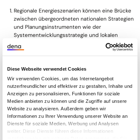
Regionale Energieszenarien können eine Brücke
zwischen übergeordneten nationalen Strategien
und Planungsinstrumenten wie der
Systementwicklungsstrategie und lokalen
Instrumenten wie der kommunalen
Wärmeplanung schlagen.
Eine lokale Energieleitplanung sollte das
Diese Webseite verwendet Cookies
wichtige Instrument der kommunalen
Wir verwenden Cookies, um das Internetangebot
Wärmeplanung ergänzen und sie um eine
nutzerfreundlicher und effektiver zu gestalten, Inhalte und
sektorübergreifende lokale Strategie für den
Anzeigen zu personalisieren, Funktionen für soziale
Umbau der leitungsgebundenen Infrastrukturen
Medien anbieten zu können und die Zugriffe auf unsere
erweitern. Auf einer solchen lokalen
Website zu analysieren. Außerdem geben wir
Energieleitplanung könnten verbindliche
Informationen zu Ihrer Verwendung unserer Website an
Transformationspläne für die lokalen
Dienste für soziale Medien, Werbung und Analysen
Infrastrukturen aufsetzen.
weiter. Diese Dienste führen diese Informationen
möglicherweise mit weiteren Daten zusammen, die Sie