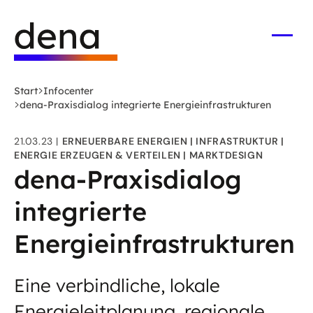
Zum
Logo
Hauptinhalt
Deutsche
springen
Energie-
Menü
öffne
Agentur
(dena)
Start
Infocenter
-
dena-Praxisdialog integrierte Energieinfrastrukturen
zur
Startseite
21.03.23
ERNEUERBARE ENERGIEN
INFRASTRUKTUR
ENERGIE ERZEUGEN & VERTEILEN
MARKTDESIGN
dena-Praxisdialog
integrierte
Energieinfrastrukturen
Eine verbindliche, lokale
Energieleitplanung, regionale