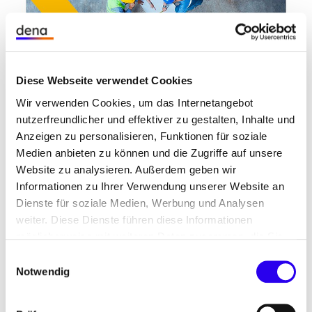
Diese Webseite verwendet Cookies
Wir verwenden Cookies, um das Internetangebot
nutzerfreundlicher und effektiver zu gestalten, Inhalte und
Anzeigen zu personalisieren, Funktionen für soziale
Medien anbieten zu können und die Zugriffe auf unsere
Die Transformation hin zur Klimaneutralität sorgt
Website zu analysieren. Außerdem geben wir
für erhebliche Aus- und Umbaubedarfe bei den
Informationen zu Ihrer Verwendung unserer Website an
Energieinfrastrukturen. Insbesondere auf lokaler
Dienste für soziale Medien, Werbung und Analysen
Ebene sind durch eine weitreichende
weiter. Diese Dienste führen diese Informationen
Elektrifizierung der Wärmeversorgung und des
möglicherweise mit weiteren Daten zusammen, die Sie
Verkehrs sowie die Umstellung auf klimaneutrale
ihnen bereitgestellt haben oder die Sie im Rahmen Ihrer
Einwilligungsauswahl
Energieträger erhebliche Anpassungen der
Nutzung der Dienste gesammelt haben.
Notwendig
verschiedenen Energienetze nötig.