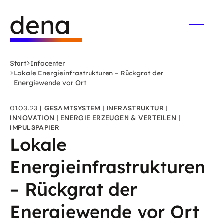
Zum
Logo
Hauptinhalt
Deutsche
springen
Energie-
Menü
öffne
Agentur
(dena)
Start
Infocenter
-
Lokale Energieinfrastrukturen – Rückgrat der
zur
Energiewende vor Ort
Startseite
01.03.23
GESAMTSYSTEM
INFRASTRUKTUR
INNOVATION
ENERGIE ERZEUGEN & VERTEILEN
IMPULSPAPIER
Lokale
Energieinfrastrukturen
– Rückgrat der
Energiewende vor Ort