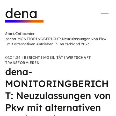
Zum
Logo
Hauptinhalt
Deutsche
springen
Energie-
Menü
öffne
Agentur
(dena)
Start
Infocenter
-
dena-MONITORINGBERICHT: Neuzulassungen von Pkw
zur
mit alternativen Antrieben in Deutschland 2023
Startseite
01.04.24
BERICHT
MOBILITÄT
WIRTSCHAFT
TRANSFORMIEREN
dena-
MONITORINGBERICH
T: Neuzulassungen von
Pkw mit alternativen