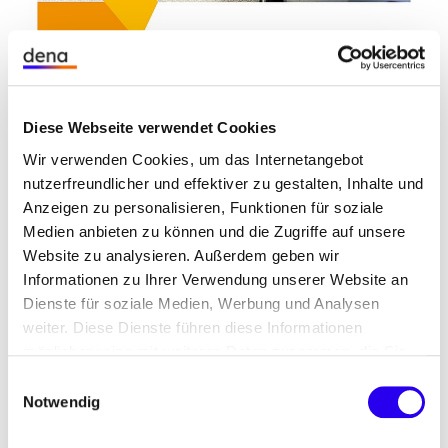
Diese Webseite verwendet Cookies
Der dena-Monitoringbericht bietet einen Einblick
Wir verwenden Cookies, um das Internetangebot
in die Entwicklung der Neuzulassungszahlen von
nutzerfreundlicher und effektiver zu gestalten, Inhalte und
Pkw mit alternativen Antrieben in Deutschland.
Anzeigen zu personalisieren, Funktionen für soziale
Zentrale Entwicklungen in 2023:
Medien anbieten zu können und die Zugriffe auf unsere
Website zu analysieren. Außerdem geben wir
Insgesamt hatten 2023 mit 1,38 Millionen
Informationen zu Ihrer Verwendung unserer Website an
Fahrzeugen fast die Hälfte aller Neuzulassungen
Dienste für soziale Medien, Werbung und Analysen
einen hybriden, vollelektrischen oder
weiter. Diese Dienste führen diese Informationen
brennstoffzellenbasierten Antrieb.
möglicherweise mit weiteren Daten zusammen, die Sie
ihnen bereitgestellt haben oder die Sie im Rahmen Ihrer
Einwilligungsauswahl
Alternative Antriebsarten kommen auf ein Plus
Nutzung der Dienste gesammelt haben.
Notwendig
von 5 Prozent gegenüber dem Vorjahr.
Allerdings hat sich das Tempo der