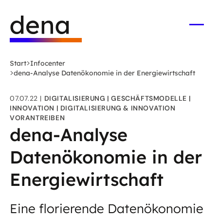
Zum
Logo
Hauptinhalt
Deutsche
springen
Energie-
Menü
öffne
Agentur
(dena)
Start
Infocenter
-
dena-Analyse Datenökonomie in der Energiewirtschaft
zur
Startseite
07.07.22
DIGITALISIERUNG
GESCHÄFTSMODELLE
INNOVATION
DIGITALISIERUNG & INNOVATION
VORANTREIBEN
dena-Analyse
Datenökonomie in der
Energiewirtschaft
Eine florierende Datenökonomie