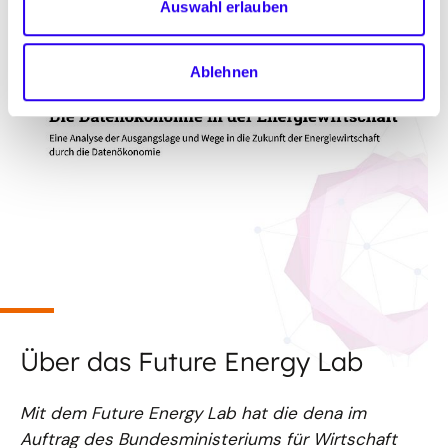
Auswahl erlauben
01.07.22
PUBLIKATION
Ablehnen
Die Datenökonomie in der
Energiewirtschaft
Die Analyse „Die Datenökonomie in der
Energiewirtschaft“ adressiert eine zentrale
Thematik der Digitalisierung der Energiewende:
Die Verfügbarkeit von Daten ist essenziell für die
Digitalisierung im...
Über das Future Energy Lab
Mit dem Future Energy Lab hat die dena im
Auftrag des Bundesministeriums für Wirtschaft