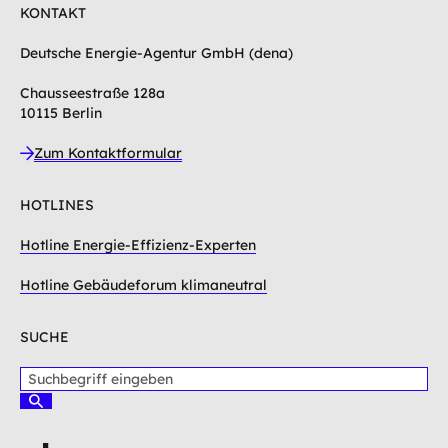
KONTAKT
Deutsche Energie-Agentur GmbH (dena)
Chausseestraße 128a
10115 Berlin
Zum Kontaktformular
HOTLINES
Hotline Energie-Effizienz-Experten
Hotline Gebäudeforum klimaneutral
SUCHE
S
u
S
c
u
c
h