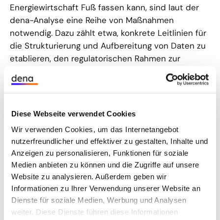
Energiewirtschaft Fuß fassen kann, sind laut der
dena-Analyse eine Reihe von Maßnahmen
notwendig. Dazu zählt etwa, konkrete Leitlinien für
die Strukturierung und Aufbereitung von Daten zu
etablieren, den regulatorischen Rahmen zur
Schaffung ökonomischer Anreize (z.B.
Innovationsprämien) anzupassen sowie
Datenplattformen oder unmittelbare
Austauschoptionen zu entwickeln, die einen
Diese Webseite verwendet Cookies
technisch reibungslosen Datenfluss zwischen den
Wir verwenden Cookies, um das Internetangebot
Akteuren fördern. Weiterhin empfiehlt die Analyse,
nutzerfreundlicher und effektiver zu gestalten, Inhalte und
konkrete Pilotprojekte z.B. im Rahmen von
Anzeigen zu personalisieren, Funktionen für soziale
Förderwettbewerben durchzuführen, die den
Medien anbieten zu können und die Zugriffe auf unsere
Mehrwert der Datenökonomie
Website zu analysieren. Außerdem geben wir
öffentlichkeitswirksam hervorheben.
Informationen zu Ihrer Verwendung unserer Website an
Dienste für soziale Medien, Werbung und Analysen
„Diese Thematik stellt eine wesentliche Säule der
weiter. Diese Dienste führen diese Informationen