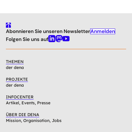
gehe
Anmelden
Abonnieren Sie unseren Newsletter
nach
oben
Folgen Sie uns auf
Linkedin
Mastodon
Youtube
THEMEN
der dena
PROJEKTE
der dena
INFOCENTER
Artikel, Events, Presse
ÜBER DIE DENA
Mission, Organisation, Jobs