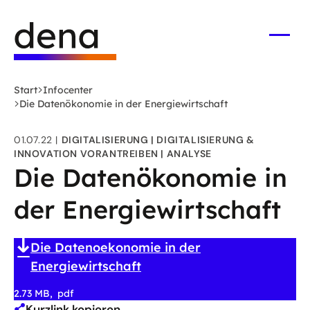
Zum
Logo
Hauptinhalt
Deutsche
springen
Energie-
Menü
öffne
Agentur
(dena)
Start
Infocenter
-
Die Datenökonomie in der Energiewirtschaft
zur
Startseite
01.07.22
DIGITALISIERUNG
DIGITALISIERUNG &
INNOVATION VORANTREIBEN
ANALYSE
Die Datenökonomie in
der Energiewirtschaft
Die Datenoekonomie in der
Energiewirtschaft
2.73 MB
pdf
Kurzlink kopieren