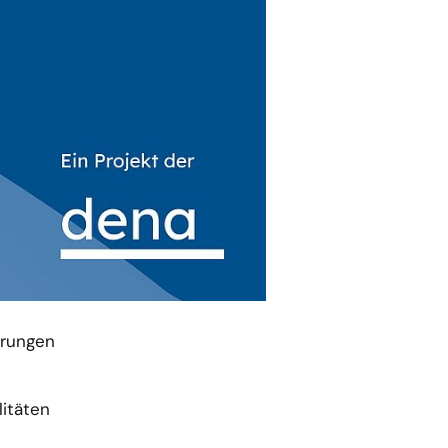
 Hotels und
erungen
itäten