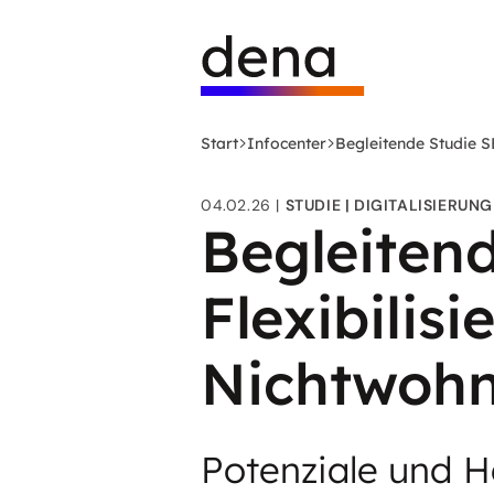
Zum
Logo
Hauptinhalt
Deutsche
springen
Energie-
Agentur
(dena)
Start
Infocenter
Begleitende Studie S
-
zur
04.02.26
STUDIE
DIGITALISIERUNG
Startseite
Begleitend
Flexibilisi
Nichtwoh
Potenziale und 