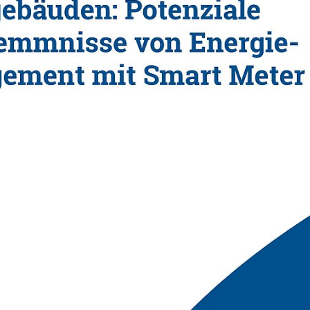
Hemmnisse für Flexibilitäten in
otenziale als auch Hemmnisse bei der Nutzung von Flexibi
e schätzen Aufwand und Komplexität höher ein als die e
nd deren Mehrwerte sind bislang wenig bekannt.
fassendes EMS mit iMSys(+), obwohl Gebäudeleittechnik