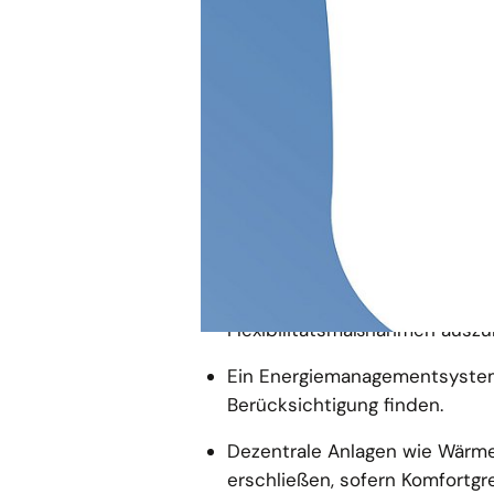
Potenziale:
Besonders hohe Potenziale ze
Hallenbädern.
Was fördert die Flexibi
Die Studie empfiehlt, Inform
Flexibilitätsmaßnahmen auszu
Ein Energiemanagementsystem 
Berücksichtigung finden.
Dezentrale Anlagen wie Wärme
erschließen, sofern Komfortgr