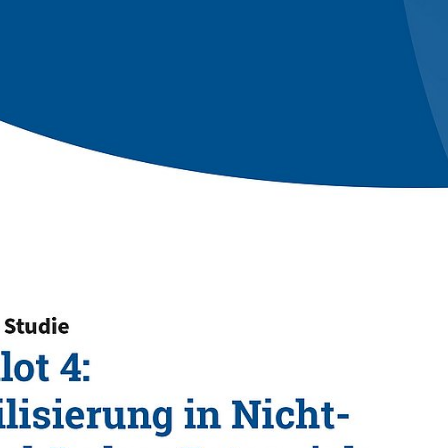
bilitätspotenziale bei Nichtwohngebäuden
ot 4 untersucht die Flexibilisierungspotenziale verschie
inbindung von Energiemanagementsystemen (EMS) mit i
lich vorgesehenen Smart-Meter-Rollouts nach dem
) wurden eine Literaturrecherche, Expertinnen- und
frage durchgeführt. Die Ergebnisse zeigen, dass der Sek
ber relevante Flexibilitätspotenziale verfügt. Unter Ei
ten gesenkt und neue Erkenntnisse zu Lastprofilen ge