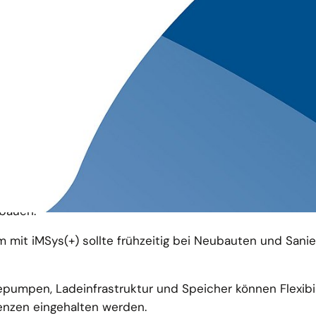
igen sich bei Bürogebäuden, Schulen, Handelsgebäuden,
lisierung in Nichtwohngebäuden?
ationsangebote und transparente Business Cases zu
bauen.
mit iMSys(+) sollte frühzeitig bei Neubauten und Sani
pumpen, Ladeinfrastruktur und Speicher können Flexibil
enzen eingehalten werden.