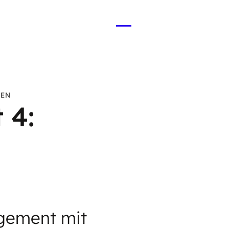
Menü
öffnen
BEN
 4:
gement mit