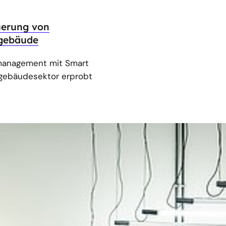
euerung von
ngebäude
iemanagement mit Smart
ngebäudesektor erprobt