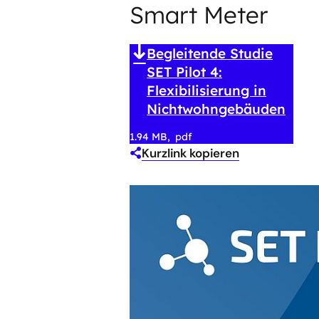
Smart Meter
Begleitende Studie
SET Pilot 4:
Flexibilisierung in
Nichtwohngebäuden
1.94 MB
pdf
Kurzlink kopieren