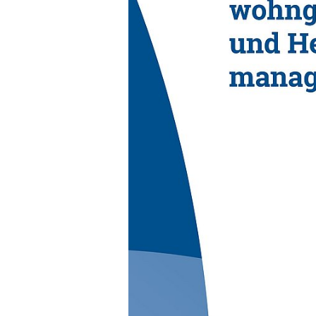
werden.
Was sind Potenziale und 
Nichtwohngebäuden?
Die Studie identifiziert sowohl P
Nichtwohngebäuden.
Hemmnisse:
Viele Akteurinnen und Akteur
Kosteneinsparungen.
Flexibilisierungspotenziale u
Technisch fehlt häufig ein um
vorhanden ist.