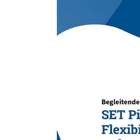
Studie untersucht Flexi
Die begleitende Studie zu SET Pil
Nichtwohngebäudetypen unter E
Vor dem Hintergrund des gesetz
Messstellenbetriebsgesetz (MsbG
Experteninterviews sowie eine Um
Nichtwohngebäude grundsätzlich ü
iMSys(+) und EMS können die Kos