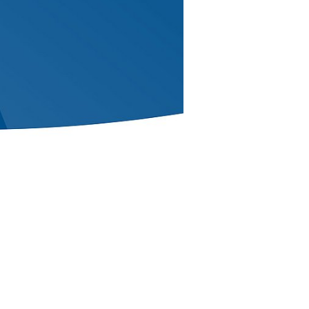
dener
MSys(+).
tor für
nbezug von
wonnen