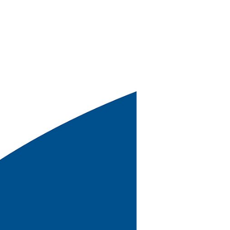
litäten in
rwarteten
 teilweise