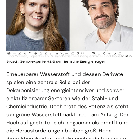
©
S
lke Reents/Ina E
B
rosch
i
.
Lina Weber, Expertin H2 & synthetische Energieträger und Konstantin
Brosch, Seniorexperte H2 & synthetische Energieträger
Erneuerbarer Wasserstoff und dessen Derivate
spielen eine zentrale Rolle bei der
Dekarbonisierung energieintensiver und schwer
elektrifizierbarer Sektoren wie der Stahl- und
Chemieindustrie. Doch trotz des Potenzials steht
der grüne Wasserstoffmarkt noch am Anfang. Der
Hochlauf gestaltet sich langsamer als erhofft und
die Herausforderungen bleiben groß: Hohe
Produktionskosten und die noch sehr begrenzte