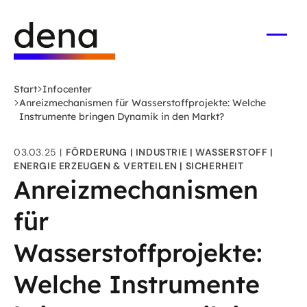
Zum
Logo
Hauptinhalt
Deutsche
springen
Energie-
Menü
öffne
Agentur
(dena)
Start
Infocenter
-
Anreizmechanismen für Wasserstoffprojekte: Welche
zur
Instrumente bringen Dynamik in den Markt?
Startseite
03.03.25
FÖRDERUNG
INDUSTRIE
WASSERSTOFF
ENERGIE ERZEUGEN & VERTEILEN
SICHERHEIT
Anreizmechanismen
für
Wasserstoffprojekte:
Welche Instrumente