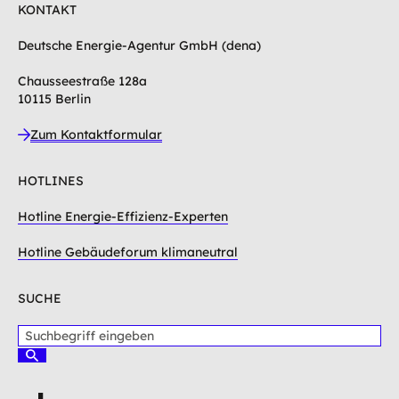
KONTAKT
Deutsche Energie-Agentur GmbH (dena)
Chausseestraße 128a
10115 Berlin
Zum Kontaktformular
HOTLINES
Hotline Energie-Effizienz-Experten
Hotline Gebäudeforum klimaneutral
SUCHE
S
u
S
c
u
c
h
h