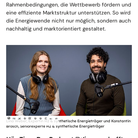
Rahmenbedingungen, die Wettbewerb fördern und
eine effiziente Marktstruktur unterstützen. So wird
die Energiewende nicht nur möglich, sondern auch
nachhaltig und marktorientiert gestaltet.
©
S
lke Reents
i
Lina Weber, Expertin H2 & synthetische Energieträger und Konstantin
Brosch, Seniorexperte H2 & synthetische Energieträger