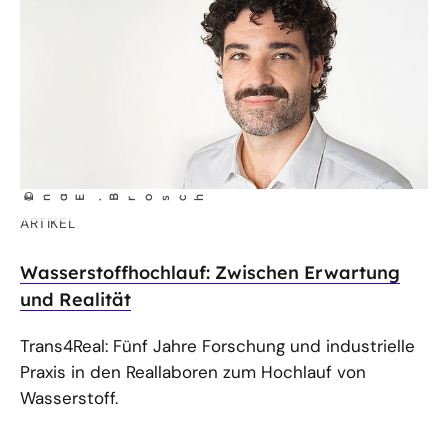
©
rosch
Ina E
B
.
ARTIKEL
Wasserstoffhochlauf: Zwischen Erwartung
und Realität
Trans4Real: Fünf Jahre Forschung und industrielle
Praxis in den Reallaboren zum Hochlauf von
Wasserstoff.