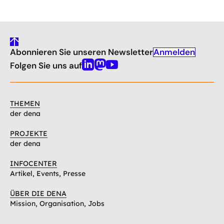
gehe
Anmelden
Abonnieren Sie unseren Newsletter
nach
oben
Folgen Sie uns auf
Linkedin
Mastodon
Youtube
THEMEN
der dena
PROJEKTE
der dena
INFOCENTER
Artikel, Events, Presse
ÜBER DIE DENA
Mission, Organisation, Jobs