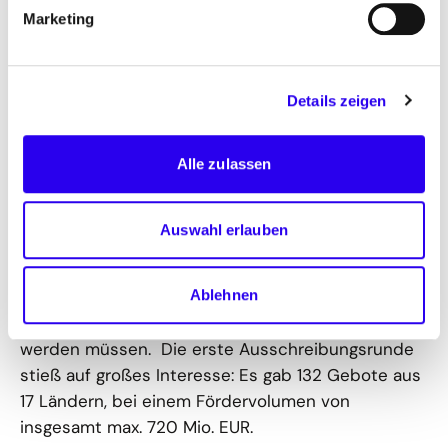
Die European Hydrogen Bank (EHB) arbeitet mit
Marketing
sogenannten “Fixed Premium”-Auktionen für
Wasserstofferzeugungsprojekte in der EU.
Wasserstoffproduzenten erhalten eine feste
Details zeigen
Prämie pro erzeugte Menge grünen Wasserstoffs,
unabhängig vom aktuellen Marktpreis. Dies
Alle zulassen
reduziert das wirtschaftliche Risiko und verbessert
die Planbarkeit für Investoren. Das Auktionsmodell
bietet zudem hohe Flexibilität, weil Produzenten
Auswahl erlauben
den Wasserstoff frei vermarkten können. Damit
bleiben aber auch mehr Risiken bei den
Produzenten, da die Abnahme nicht durch die EHB
Ablehnen
garantiert wird, sondern selbst Kunden gefunden
werden müssen. Die erste Ausschreibungsrunde
stieß auf großes Interesse: Es gab 132 Gebote aus
17 Ländern, bei einem Fördervolumen von
insgesamt max. 720 Mio. EUR.