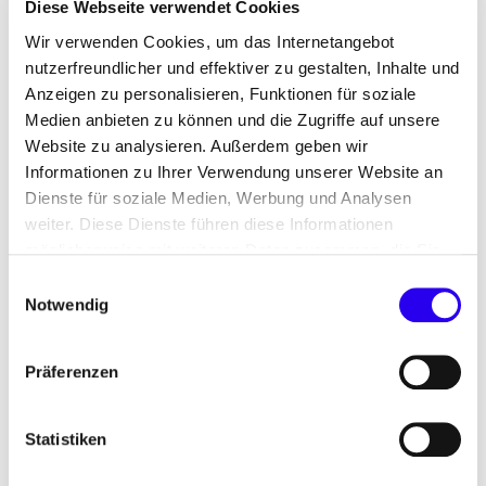
hatte ein Fördervolumen von 900 Millionen Euro
Diese Webseite verwendet Cookies
bei drei Losen für Wasserstoffderivate.
Wir verwenden Cookies, um das Internetangebot
nutzerfreundlicher und effektiver zu gestalten, Inhalte und
Anzeigen zu personalisieren, Funktionen für soziale
Medien anbieten zu können und die Zugriffe auf unsere
Website zu analysieren. Außerdem geben wir
Informationen zu Ihrer Verwendung unserer Website an
Dienste für soziale Medien, Werbung und Analysen
weiter. Diese Dienste führen diese Informationen
möglicherweise mit weiteren Daten zusammen, die Sie
ihnen bereitgestellt haben oder die Sie im Rahmen Ihrer
Einwilligungsauswahl
Nutzung der Dienste gesammelt haben.
Notwendig
Präferenzen
Statistiken
“Fixed-premium”-Auktionen