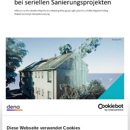
Bei der seriellen Sanierung ist eine akkurate
Planung mit einer zuverlässigen Datenbasis der
Bestandsgebäude essentiell. Denn die
vorgefertigten Module, die serienmäßig produziert
werden, müssen milimetergenau auf das Gebäude
passen. Dieses Factsheet erläutert, wie das 3D-
Laserscanning bei seriellen Sanierungen eingesetzt
wird. Es verdeutlicht, wie digitale Zwillinge die
Planung und Vofertigung maßgeschneiderter
Bauteile unterstützen und welche Aspekte zu
Diese Webseite verwendet Cookies