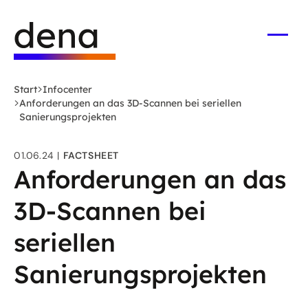
Zum
Logo
Hauptinhalt
Deutsche
springen
Energie-
Menü
öffne
Agentur
(dena)
Start
Infocenter
-
Anforderungen an das 3D-Scannen bei seriellen
zur
Sanierungsprojekten
Startseite
01.06.24
FACTSHEET
Anforderungen an das
3D-Scannen bei
seriellen
Sanierungsprojekten