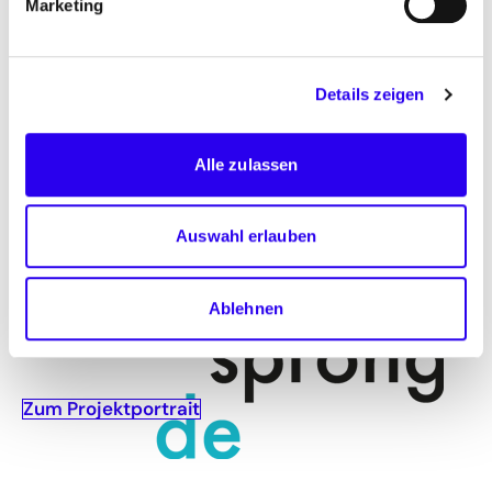
Sanierungslösungen im Gebäudebestand
Marketing
Themen: Energieeffizienz, Gebäude, Kommunen,
Gebäude & Räume umbauen
Details zeigen
Laufzeit: seit 2017
Alle zulassen
Auswahl erlauben
Ablehnen
Zum Projektportrait