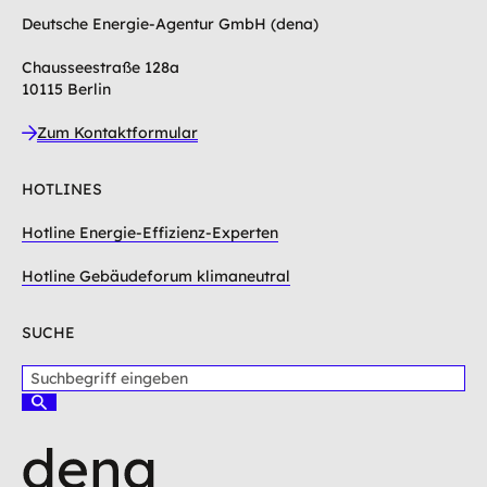
Deutsche Energie-Agentur GmbH (dena)
Chausseestraße 128a
10115 Berlin
Zum Kontaktformular
HOTLINES
Hotline Energie-Effizienz-Experten
Hotline Gebäudeforum klimaneutral
SUCHE
S
u
S
c
u
c
h
h
b
e
e
n