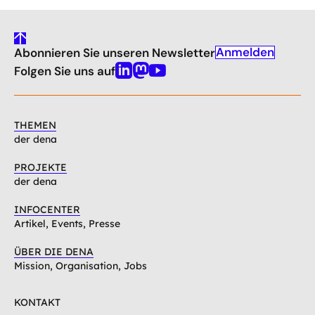
gehe
Anmelden
Abonnieren Sie unseren Newsletter
nach
oben
Folgen Sie uns auf
Linkedin
Mastodon
Youtube
THEMEN
der dena
PROJEKTE
der dena
INFOCENTER
Artikel, Events, Presse
ÜBER DIE DENA
Mission, Organisation, Jobs
KONTAKT