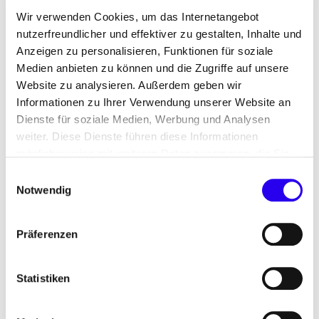
beachten sind.
Wir verwenden Cookies, um das Internetangebot
nutzerfreundlicher und effektiver zu gestalten, Inhalte und
Weitere Informationen
Anzeigen zu personalisieren, Funktionen für soziale
Medien anbieten zu können und die Zugriffe auf unsere
Website zu analysieren. Außerdem geben wir
Informationen zu Ihrer Verwendung unserer Website an
Dienste für soziale Medien, Werbung und Analysen
weiter. Diese Dienste führen diese Informationen
möglicherweise mit weiteren Daten zusammen, die Sie
ihnen bereitgestellt haben oder die Sie im Rahmen Ihrer
Einwilligungsauswahl
Nutzung der Dienste gesammelt haben.
Notwendig
Präferenzen
w
©
eco
orks
Energiesprong Deutschland
Statistiken
Ziel: Aufbau eines Marktes für skalierbare, serielle