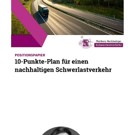
01.12.22
PUBLIKATION
POSITIONSPAPIER: 10-Punkte-Plan für
einen nachhaltigen Schwerlastverkehr
Ob Batterie, Brennstoffzelle, E-Fuels oder
Biokraftstoffe – um die CO2-Emissionen im
Schwerlastverkehr möglichst schnell zu senken,
sollten alle verfügbaren Technologien genutzt
werden.
Pressekontakt