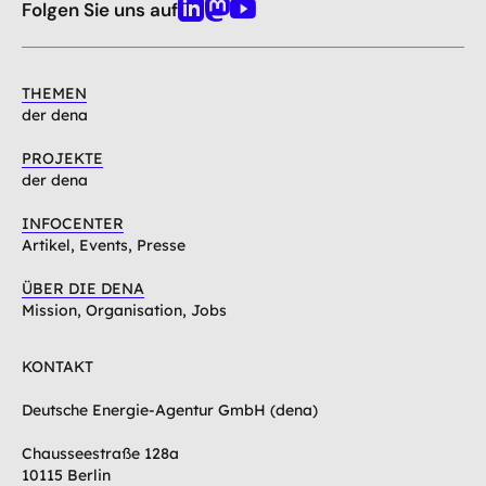
oben
Folgen Sie uns auf
Linkedin
Mastodon
Youtube
THEMEN
der dena
PROJEKTE
der dena
INFOCENTER
Artikel, Events, Presse
ÜBER DIE DENA
Mission, Organisation, Jobs
KONTAKT
Deutsche Energie-Agentur GmbH (dena)
Chausseestraße 128a
10115 Berlin