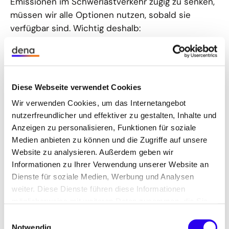
Emissionen im Schwerlastverkehr zügig zu senken,
müssen wir alle Optionen nutzen, sobald sie
verfügbar sind. Wichtig deshalb:
Technologieoffenheit, ein sehr schneller und
koordinierter Ausbau der der Betankungs- und
Ladeinfrastrukturen sowie – nicht zuletzt -
Planungs- und Investitionssicherheit für alle
Diese Webseite verwendet Cookies
diejenigen, die die Wende hin zu einem
Wir verwenden Cookies, um das Internetangebot
nachhaltigen Schwerlastverkehr auf der Straße
nutzerfreundlicher und effektiver zu gestalten, Inhalte und
aktiv mitgestalten wollen.“
Anzeigen zu personalisieren, Funktionen für soziale
Medien anbieten zu können und die Zugriffe auf unsere
Oliver Luksic, parlamentarischer Staatssekretär
Website zu analysieren. Außerdem geben wir
und Koordinator der Bundesregierung für
Informationen zu Ihrer Verwendung unserer Website an
Güterverkehr und Logistik:
„Zur Dekarbonisierung
Dienste für soziale Medien, Werbung und Analysen
des Güterverkehrs brauchen wir neben dem
weiter. Diese Dienste führen diese Informationen
Ausbau der Schiene mehr Investitionen in
möglicherweise mit weiteren Daten zusammen, die Sie
alternative Antriebe, erneuerbare Kraftstoffe und
ihnen bereitgestellt haben oder die Sie im Rahmen Ihrer
Einwilligungsauswahl
den Infrastrukturausbau für Nutzfahrzeuge. Es ist
Nutzung der Dienste gesammelt haben.
Notwendig