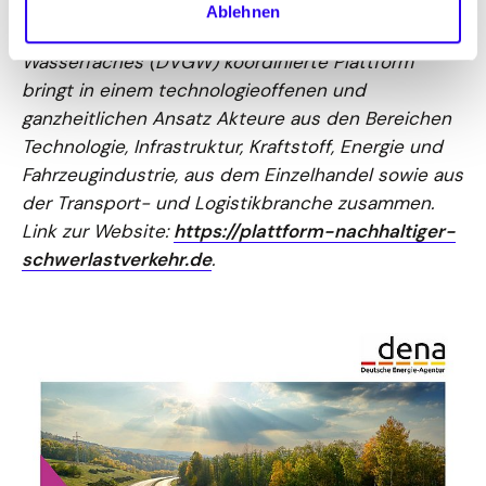
von der Deutschen Energie-Agentur (dena) und
Ablehnen
dem Deutschen Verein des Gas- und
Wasserfaches (DVGW) koordinierte Plattform
bringt in einem technologieoffenen und
ganzheitlichen Ansatz Akteure aus den Bereichen
Technologie, Infrastruktur, Kraftstoff, Energie und
Fahrzeugindustrie, aus dem Einzelhandel sowie aus
der Transport- und Logistikbranche zusammen.
Link zur Website:
https://plattform-nachhaltiger-
schwerlastverkehr.de
.