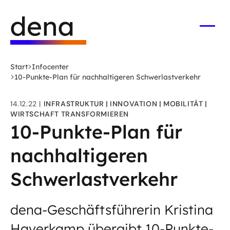
Zum
Logo
Hauptinhalt
Deutsche
springen
Energie-
Menü
öffne
Agentur
(dena)
Start
Infocenter
-
10-Punkte-Plan für nachhaltigeren Schwerlastverkehr
zur
Startseite
14.12.22
INFRASTRUKTUR
INNOVATION
MOBILITÄT
WIRTSCHAFT TRANSFORMIEREN
10-Punkte-Plan für
nachhaltigeren
Schwerlastverkehr
dena-Geschäftsführerin Kristina
Haverkamp übergibt 10-Punkte-