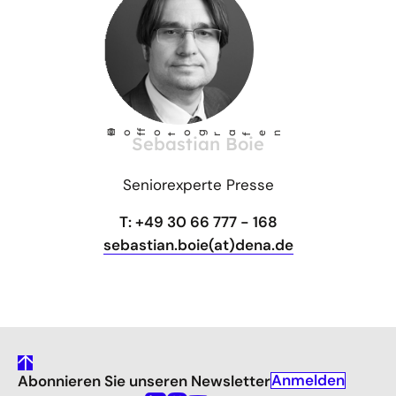
©
Ho
fotog
a
r
fen
f
Sebastian Boie
Seniorexperte Presse
T: +49 30 66 777 - 168
sebastian.boie(at)dena.de
gehe
Anmelden
Abonnieren Sie unseren Newsletter
nach