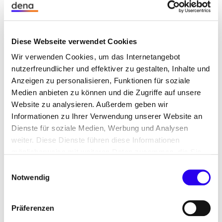
Laufzeit: seit 2022
Link zur Projektseite
Diese Webseite verwendet Cookies
Unsere Aufgabe
Wir verwenden Cookies, um das Internetangebot
nutzerfreundlicher und effektiver zu gestalten, Inhalte und
Anzeigen zu personalisieren, Funktionen für soziale
Auftrag des REDI4HEAT-Projekts ist es, die
Medien anbieten zu können und die Zugriffe auf unsere
Umsetzung der RED-Bestimmungen zu Heizung
Website zu analysieren. Außerdem geben wir
und Kühlung zu unterstützen und den
Informationen zu Ihrer Verwendung unserer Website an
Mitgliedstaaten und lokalen Behörden bei diesem
Dienste für soziale Medien, Werbung und Analysen
Prozess zu helfen. Die Einführung erneuerbarer
weiter. Diese Dienste führen diese Informationen
Heiz- und Kühlsysteme wird erleichtert und die
möglicherweise mit weiteren Daten zusammen, die Sie
Nachahmung in anderen EU-Ländern gefördert.
ihnen bereitgestellt haben oder die Sie im Rahmen Ihrer
Einwilligungsauswahl
Nutzung der Dienste gesammelt haben.
Notwendig
Die dena leitet im Rahmen von REDI4Heat zwei
zentrale Projektaufgaben: die Erarbeitung einer
Toolbox zur Unterstützung der Wärmewende sowie
Präferenzen
die Umsetzung eines Policy Trackers. Darüber