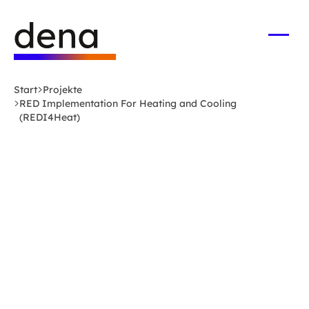
Zum
Logo
Hauptinhalt
Deutsche
springen
Energie-
Menü
öffne
Agentur
(dena)
Start
Projekte
-
RED Implementation For Heating and Cooling
zur
(REDI4Heat)
Startseite