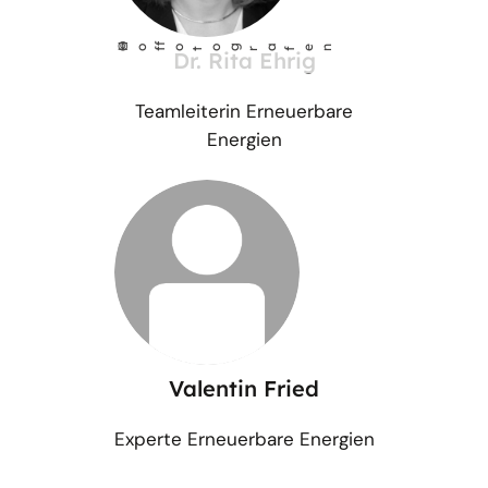
©
Ho
fotog
a
r
fen
f
Dr. Rita Ehrig
Teamleiterin Erneuerbare
Energien
Valentin Fried
Experte Erneuerbare Energien