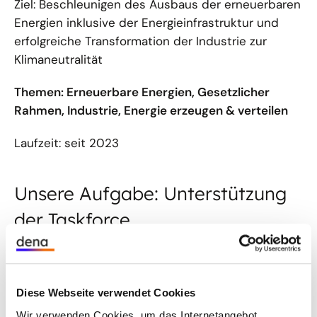
Ziel: Beschleunigen des Ausbaus der erneuerbaren
Energien inklusive der Energieinfrastruktur und
erfolgreiche Transformation der Industrie zur
Klimaneutralität
Themen: Erneuerbare Energien, Gesetzlicher
Rahmen, Industrie, Energie erzeugen & verteilen
Laufzeit: seit 2023
Unsere Aufgabe: Unterstützung
der Taskforce
Mit dem beschleunigten Ausbau von Wind- und
Solarenergie, steuerbaren Kapazitäten sowie einer
klimafreundlichen Industrie verfolgt das Land
Diese Webseite verwendet Cookies
Nordrhein-Westfalen konsequent den Weg zur
Wir verwenden Cookies, um das Internetangebot