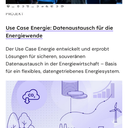
©
C
aud
us P
lug
l
i
f
PROJEKT
Use Case Energie: Datenaustausch für die
Energiewende
Der Use Case Energie entwickelt und erprobt
Lösungen für sicheren, souveränen
Datenaustausch in der Energiewirtschaft – Basis
für ein flexibles, datengetriebenes Energiesystem.