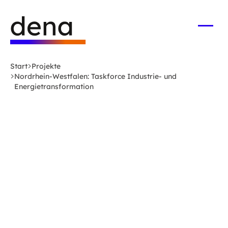
Zum
Logo
Hauptinhalt
Deutsche
springen
Energie-
Menü
öffne
Agentur
(dena)
Start
Projekte
-
Nordrhein-Westfalen: Taskforce Industrie- und
zur
Energietransformation
Startseite