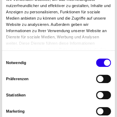
Klimaneutralität.
nutzerfreundlicher und effektiver zu gestalten, Inhalte und
Anzeigen zu personalisieren, Funktionen für soziale
Zur Unterstützung dieses
Medien anbieten zu können und die Zugriffe auf unsere
Transformationsprozesses hat die
Website zu analysieren. Außerdem geben wir
Landesregierung die interministerielle Taskforce
Informationen zu Ihrer Verwendung unserer Website an
„Industrie- und Energietransformation NRW“
Dienste für soziale Medien, Werbung und Analysen
weiter. Diese Dienste führen diese Informationen
eingerichtet. Sie führt die 2023 gegründete
möglicherweise mit weiteren Daten zusammen, die Sie
Taskforce „Ausbaubeschleunigung Windenergie“
ihnen bereitgestellt haben oder die Sie im Rahmen Ihrer
fort und erweitert deren Fokus deutlich. Die
Einwilligungsauswahl
Nutzung der Dienste gesammelt haben.
Notwendig
zentrale Mission bleibt dabei unverändert:
Hemmnisse identifizieren und abbauen,
Präferenzen
Rahmenbedingungen verbessern und
Statistiken
Maßnahmen und Empfehlungen für einen
beschleunigten Ausbau erneuerbarer Energien
und eine erfolgreiche in-dustrielle
Marketing