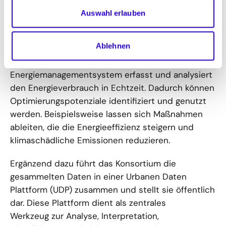
Wärme
Auswahl erlauben
Klimafolgenanpassung
Ablehnen
Zu den erfassten Daten zählen beispielsweise
Energieverbräuche und CO
-Emissionen. Das
2
Energiemanagementsystem erfasst und analysiert
den Energieverbrauch in Echtzeit. Dadurch können
Optimierungspotenziale identifiziert und genutzt
werden. Beispielsweise lassen sich Maßnahmen
ableiten, die die Energieeffizienz steigern und
klimaschädliche Emissionen reduzieren.
Ergänzend dazu führt das Konsortium die
gesammelten Daten in einer Urbanen Daten
Plattform (UDP) zusammen und stellt sie öffentlich
dar. Diese Plattform dient als zentrales
Werkzeug zur Analyse, Interpretation,