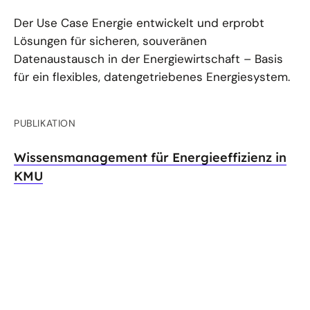
Der Use Case Energie entwickelt und erprobt
Lösungen für sicheren, souveränen
Datenaustausch in der Energiewirtschaft – Basis
für ein flexibles, datengetriebenes Energiesystem.
PUBLIKATION
Wissensmanagement für Energieeffizienz in
KMU
Dieser Leitfaden zeigt, wie produzierende KMU ihr
vorhandenes Wissen digitalisieren und dadurch für
mehr Energieeffizienz nutzbar machen können.
PUBLIKATION