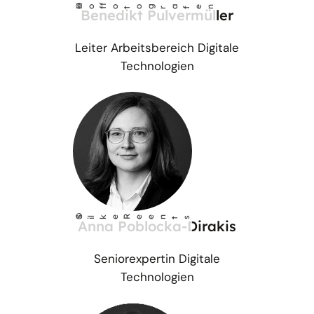
©
Ho
fotog
a
r
fen
f
Benedikt Pulvermüller
Leiter Arbeitsbereich Digitale
Technologien
©
S
lke Reents
i
Anna Poblocka-Dirakis
Seniorexpertin Digitale
Technologien