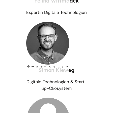
Felina Wittmaack
Expertin Digitale Technologien
©
S
lke Reents
i
Simon Kieweg
Digitale Technologien & Start-
up-Ökosystem