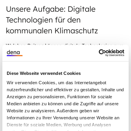
Unsere Aufgabe: Digitale
Technologien für den
kommunalen Klimaschutz
Welchen Beitrag können digitale Technologien zum
kommunalen Klimaschutz und zur urbanen
Energiewende leisten? In dem Projekt
„Klimakommune.digital“ implementiert ein
Diese Webseite verwendet Cookies
Projektkonsortium digitale Technologien, um eine
Wir verwenden Cookies, um das Internetangebot
umfassende Datenlage für sinnvolle
nutzerfreundlicher und effektiver zu gestalten, Inhalte und
Klimaschutzmaßnahmen, aufzusetzen. Die Stadt
Anzeigen zu personalisieren, Funktionen für soziale
Hagen wurde nach einem bundesweiten
Medien anbieten zu können und die Zugriffe auf unsere
Bewerbungsverfahren als Projektstandort
Website zu analysieren. Außerdem geben wir
ausgewählt. Ein Expertenrat dient als Netzwerk für
Informationen zu Ihrer Verwendung unserer Website an
Austausch und inhaltliche Diskussionen. Zudem
Dienste für soziale Medien, Werbung und Analysen
wird in Hagen die Bevölkerung durch Befragungen