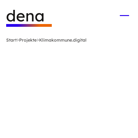
Zum
Logo
Hauptinhalt
Deutsche
springen
Energie-
Menü
öffne
Agentur
(dena)
Start
Projekte
Klimakommune.digital
-
zur
Startseite