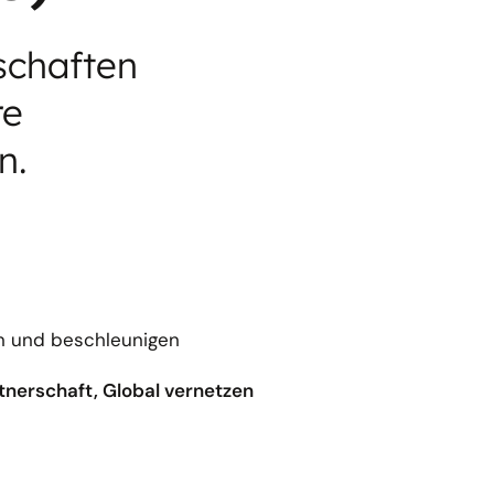
rschaften
re
n.
en und beschleunigen
rtnerschaft, Global vernetzen