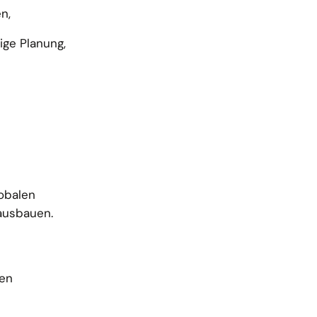
n,
ige Planung,
lobalen
 ausbauen.
den