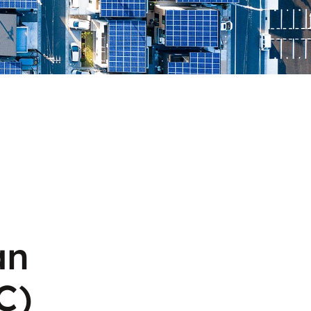
an
C)