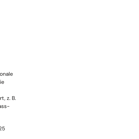
ionale
ie
, z. B.
ass-
25