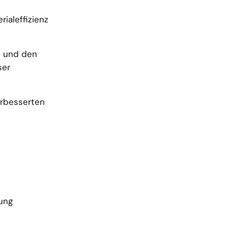
ialeffizienz
n und den
ser
erbesserten
zung