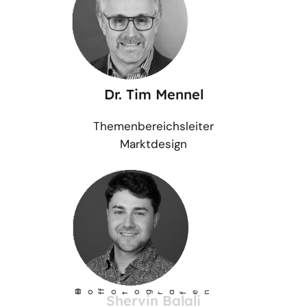
Dr. Tim Mennel
Themenbereichsleiter
Marktdesign
©
Ho
fotog
a
r
fen
f
Shervin Balali