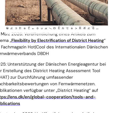
t
s
tock/Dm
M
k
i
©
shut
er
t
r
iev
ha
i
i
l
. März 2026: Veröffentlichung eines Artikels zum
ema „
Flexibility by Electrification of District Heating
“
 Fachmagazin Hot|Cool des Internationalen Dänischen
rnwärmeverbands DBDH
25: Unterstützung der Dänischen Energieagentur bei
r Erstellung des District Heating Assessment Tool
HAT) zur Durchführung umfassender
chbarkeitsbewertungen von Fernwärmenetzen.
blikationen verfügbar unter „District Heating“ auf
tps://ens.dk/en/global-cooperation/tools-and-
blications