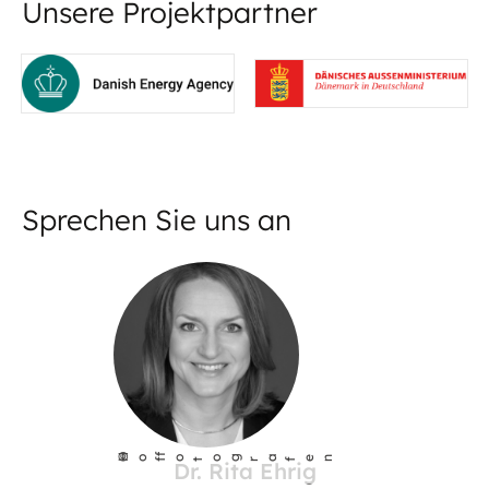
Unsere Projektpartner
Sprechen Sie uns an
©
Ho
fotog
a
r
fen
f
Dr. Rita Ehrig