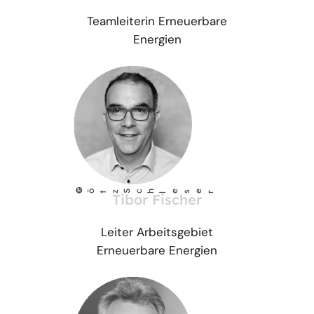
Teamleiterin Erneuerbare
Energien
©
Götz Sch
l
eser
Tibor Fischer
Leiter Arbeitsgebiet
Erneuerbare Energien