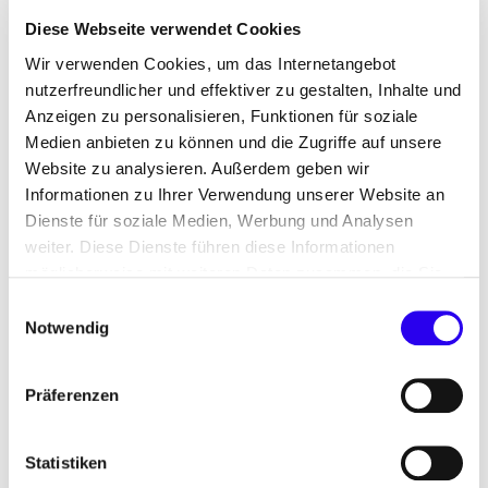
©
Photothek/Fe
ix Zahn
l
Unsere Aufgabe
Diese Webseite verwendet Cookies
Wir verwenden Cookies, um das Internetangebot
Der Ausbau und die Dekarbonisierung von
nutzerfreundlicher und effektiver zu gestalten, Inhalte und
Anzeigen zu personalisieren, Funktionen für soziale
Wärmenetzen in Dänemark ist bereits erfolgreich
Medien anbieten zu können und die Zugriffe auf unsere
vorangeschritten. Deutschland und Dänemark
Website zu analysieren. Außerdem geben wir
wollen ihre Zusammenarbeit verstärken und
Informationen zu Ihrer Verwendung unserer Website an
vielfache Synergien im Wärmebereich schöpfen,
Dienste für soziale Medien, Werbung und Analysen
um eine zukunftssichere Energieversorgung zu
weiter. Diese Dienste führen diese Informationen
gewährleisten. So bauen auch die dena und die
möglicherweise mit weiteren Daten zusammen, die Sie
Dänische Energieagentur ihre Zusammenarbeit
ihnen bereitgestellt haben oder die Sie im Rahmen Ihrer
Einwilligungsauswahl
kontinuierlich aus. Langfristiges Ziel ist es, eine
Nutzung der Dienste gesammelt haben.
Notwendig
gemeinsame Plattform zu schaffen. Auf dieser soll
ein regelmäßiger Wissensaustausch und die
Präferenzen
Vernetzung relevanter Stakeholder stattfinden.
Statistiken