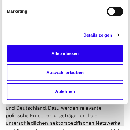
Marketing
Details zeigen
Alle zulassen
©
Photothek
Unser Ansatz
Auswahl erlauben
Im Fokus des German-Danish District Heating
Ablehnen
Forum steht der strukturierte Austausch von
Erfahrungen und Know-how zwischen Dänemark
und Deutschland. Dazu werden relevante
politische Entscheidungsträger und die
unterschiedlichen, sektorspezifischen Netzwerke