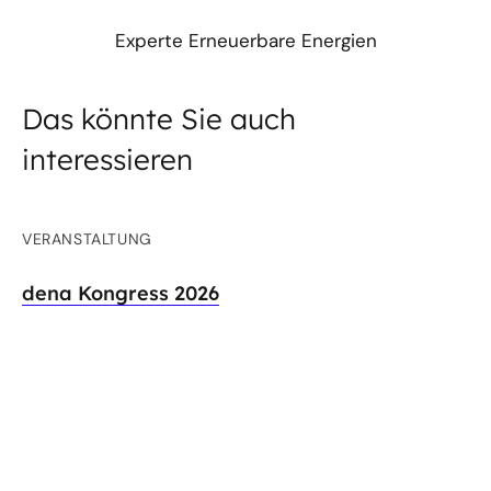
Experte Erneuerbare Energien
Das könnte Sie auch
interessieren
VERANSTALTUNG
dena Kongress 2026
Der dena Kongress ist die führende
branchenübergreifende Veranstaltung zu
Energiewende und Klimaschutz. Unter dem Motto
„Wachsen im Wandel“ beschäftigen wir uns 2026
mit den thematischen Schwerpunkten...