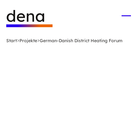
Zum
Logo
Hauptinhalt
Deutsche
springen
Energie-
Menü
öffne
Agentur
(dena)
Start
Projekte
German-Danish District Heating Forum
-
zur
Startseite