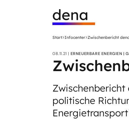
Zum
Logo
Hauptinhalt
Deutsche
springen
Energie-
Agentur
(dena)
Start
Infocenter
Zwischenbericht dena
-
zur
08.11.21
ERNEUERBARE ENERGIEN
G
Startseite
Zwischenb
Zwischenbericht 
politische Richt
Energietransporti