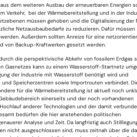
h aus dem weiteren Ausbau der erneuerbaren Energien s
 im Verkehr, bei der Wärmebereitstellung und in der Indus
n Netzebenen müssen gehoben und die Digitalisierung der
zliche Netzausbaubedarfe zu reduzieren. Dafür müssen 
rden. Außerdem sollten Anreize für eine netzorientie
und von Backup-Kraftwerken gesetzt werden.
 durch die perspektivische Abkehr von fossilem Erdgas s
den Gasnetzes kann zu einem Wasserstoff-Startnetz um
ung der Industrie mit Wasserstoff benötigt wird und
- und Speicherzentren sowie Importrouten verbindet. Di
ndere für die Wärmebereitstellung ist aktuell noch unkl
m Gebäudebereich einerseits und der noch vorhandenen
n Hochlauf anderer Technologien und der damit verbund
sgesamt bedürfen die hier anstehenden politischen
auerer Analyse und Zeit. Da langfristig auch Stilllegun
en nicht ausgeschlossen sind, muss zeitnah über die d