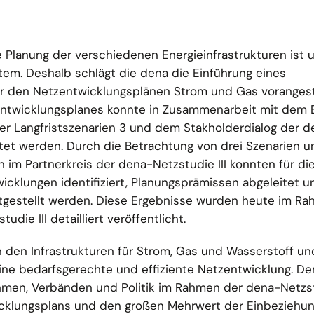
te Planung der verschiedenen Energieinfrastrukturen ist u
stem. Deshalb schlägt die dena die Einführung eines
r den Netzentwicklungsplänen Strom und Gas vorangestel
ntwicklungsplanes konnte in Zusammenarbeit mit dem
er Langfristszenarien 3 und dem Stakholderdialog der d
stet werden. Durch die Betrachtung von drei Szenarien u
im Partnerkreis der dena-Netzstudie III konnten für di
wicklungen identifiziert, Planungsprämissen abgeleitet u
tgestellt werden. Diese Ergebnisse wurden heute im Ra
ie III detailliert veröffentlicht.
den Infrastrukturen für Strom, Gas und Wasserstoff und
eine bedarfsgerechte und effiziente Netzentwicklung. De
men, Verbänden und Politik im Rahmen der dena-Netzstu
icklungsplans und den großen Mehrwert der Einbeziehun