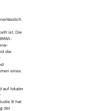
nerlässlich
lt ist. Die
 BMWi-
ena-
nd die
e
nd
hmen eines
 auf lokaler
r
die III hat
g der