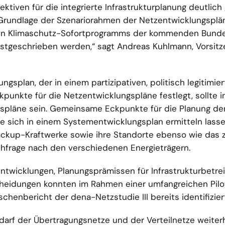
tiven für die integrierte Infrastrukturplanung deutlich
Grundlage der Szenariorahmen der Netzentwicklungsplän
en Klimaschutz-Sofortprogramms der kommenden Bunde
estgeschrieben werden,“ sagt Andreas Kuhlmann, Vorsitz
ngsplan, der in einem partizipativen, politisch legitimie
kpunkte für die Netzentwicklungspläne festlegt, sollte i
ngspläne sein. Gemeinsame Eckpunkte für die Planung de
e sich in einem Systementwicklungsplan ermitteln lassen
ackup-Kraftwerke sowie ihre Standorte ebenso wie das 
hfrage nach den verschiedenen Energieträgern.
ntwicklungen, Planungsprämissen für Infrastrukturbetre
cheidungen konnten im Rahmen einer umfangreichen Pilo
henbericht der dena-Netzstudie III bereits identifizier
arf der Übertragungsnetze und der Verteilnetze weiter