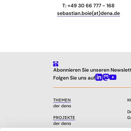
T: +49 30 66 777 - 168
sebastian.boie(at)dena.de
gehe
Abonnieren Sie unseren Newslet
nach
oben
Folgen Sie uns auf
Linkedin
Mastodon
Youtube
THEMEN
K
der dena
D
PROJEKTE
G
der dena
C