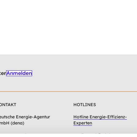
Anmelden
ter
ONTAKT
HOTLINES
eutsche Energie-Agentur
Hotline Energie-Effizienz-
mbH (dena)
Experten
hausseestraße 128a
Hotline Gebäudeforum