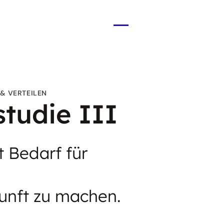
Menü
öffnen
 & VERTEILEN
tudie III
t Bedarf für
kunft zu machen.