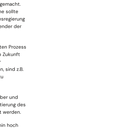
 gemacht.
e sollte
sregierung
ender der
rten Prozess
n Zukunft
r
, sind z.B.
zu
iber und
tierung des
t werden.
hin hoch