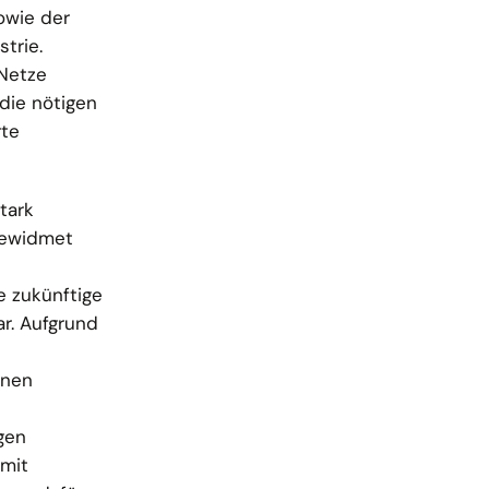
owie der
trie.
 Netze
die nötigen
rte
tark
gewidmet
e zukünftige
ar. Aufgrund
enen
gen
amit