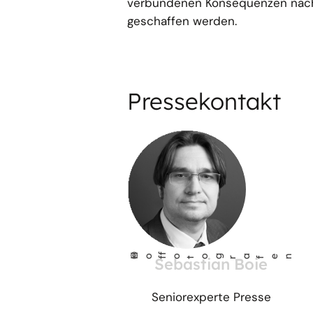
verbundenen Konsequenzen nachg
geschaffen werden.
Pressekontakt
©
Ho
fo
og
a
fen
Sebastian Boie
f
t
r
Seniorexperte Presse