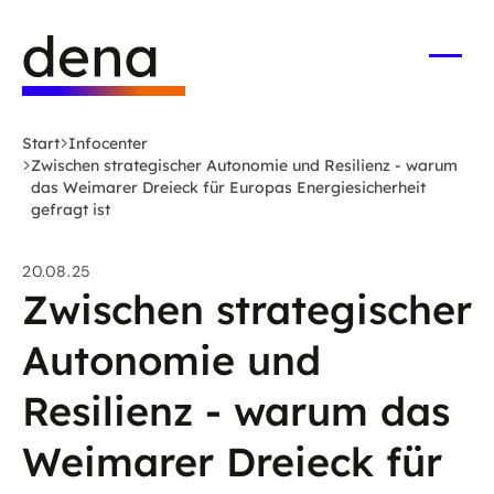
Zum
Logo
Hauptinhalt
Deutsche
springen
Energie-
Menü
öffne
Agentur
(dena)
Start
Infocenter
-
Zwischen strategischer Autonomie und Resilienz - warum
zur
das Weimarer Dreieck für Europas Energiesicherheit
gefragt ist
Startseite
20.08.25
Zwischen strategischer
Autonomie und
Resilienz - warum das
Weimarer Dreieck für