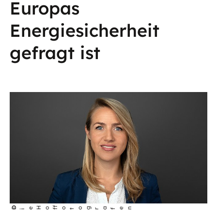
Europas
Energiesicherheit
gefragt ist
©
D
e Ho
fotog
a
fen
i
f
r