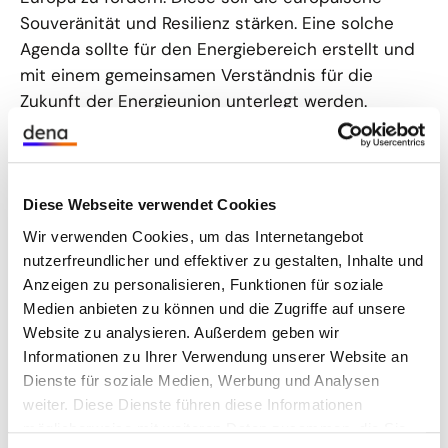
Souveränität und Resilienz stärken. Eine solche
Agenda sollte für den Energiebereich erstellt und
mit einem gemeinsamen Verständnis für die
Zukunft der Energieunion unterlegt werden.
Frankreich
könnte mit seinem Konzept der
„strategischen Autonomie“ und seiner
ambitionierten Industriestrategie eine zentrale
Diese Webseite verwendet Cookies
Rolle spielen. Es zielt auf Europas Fähigkeit ab,
Wir verwenden Cookies, um das Internetangebot
unabhängig und souverän zu handeln – besonders
nutzerfreundlicher und effektiver zu gestalten, Inhalte und
auch im Energiesektor durch den Ausbau
Anzeigen zu personalisieren, Funktionen für soziale
nationaler Produktionskapazitäten, den Schutz
Medien anbieten zu können und die Zugriffe auf unsere
kritischer Infrastruktur und die Reduktion fossiler
Website zu analysieren. Außerdem geben wir
Abhängigkeiten. Präsident Macrons Fokus auf
Informationen zu Ihrer Verwendung unserer Website an
industrielle Souveränität unterstreicht diesen
Dienste für soziale Medien, Werbung und Analysen
Anspruch. Allerdings erschweren innenpolitische
weiter. Diese Dienste führen diese Informationen
möglicherweise mit weiteren Daten zusammen, die Sie
Herausforderungen – wie die fragile Mehrheitslage