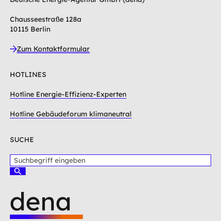
Chausseestraße 128a
10115 Berlin
Zum Kontaktformular
HOTLINES
Hotline Energie-Effizienz-Experten
Hotline Gebäudeforum klimaneutral
SUCHE
S
u
S
c
u
c
h
h
b
e
e
n
g