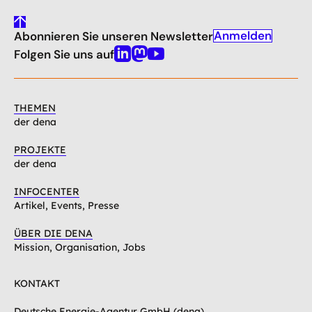
gehe
Anmelden
Abonnieren Sie unseren Newsletter
nach
oben
Folgen Sie uns auf
Linkedin
Mastodon
Youtube
THEMEN
der dena
PROJEKTE
der dena
INFOCENTER
Artikel, Events, Presse
ÜBER DIE DENA
Mission, Organisation, Jobs
KONTAKT
Deutsche Energie-Agentur GmbH (dena)