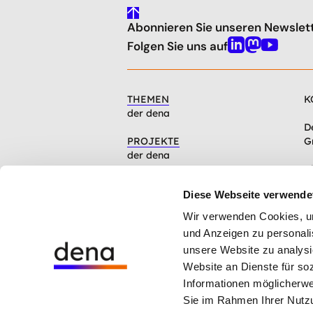
gehe
Abonnieren Sie unseren Newslet
nach
oben
Folgen Sie uns auf
Linkedin
Mastodon
Youtube
THEMEN
K
der dena
D
PROJEKTE
G
der dena
C
INFOCENTER
1
Diese Webseite verwende
Artikel, Events, Presse
Wir verwenden Cookies, um 
ÜBER DIE DENA
und Anzeigen zu personalis
Mission, Organisation, Jobs
unsere Website zu analysi
Website an Dienste für so
Hinweisgebersystem der dena
Informationen möglicherwe
Cookie-Einstellungen
Sie im Rahmen Ihrer Nutz
Datenschutz