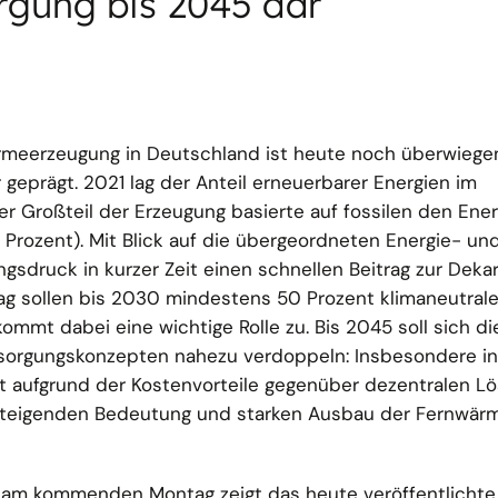
gung bis 2045 dar
meerzeugung in Deutschland ist heute noch überwiege
r geprägt. 2021 lag der Anteil erneuerbarer Energien im
r Großteil der Erzeugung basierte auf fossilen den Ener
 Prozent). Mit Blick auf die übergeordneten Energie- und
gsdruck in kurzer Zeit einen schnellen Beitrag zur Deka
trag sollen bis 2030 mindestens 50 Prozent klimaneutra
mmt dabei eine wichtige Rolle zu. Bis 2045 soll sich di
sorgungskonzepten nahezu verdoppeln: Insbesondere in
t aufgrund der Kostenvorteile gegenüber dezentralen L
steigenden Bedeutung und starken Ausbau der Fernwär
 am kommenden Montag zeigt das heute veröffentlichte