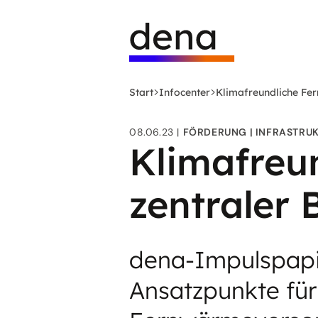
Zum
Logo
Hauptinhalt
Deutsche
springen
Energie-
Agentur
(dena)
Start
Infocenter
Klimafreundliche Fe
-
zur
08.06.23
FÖRDERUNG
INFRASTRU
Startseite
Klimafreu
zentraler
dena-Impulspapie
Ansatzpunkte für