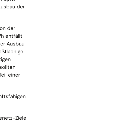
Ausbau der
ion der
h entfällt
Der Ausbau
oßflächige
tigen
sollten
eil einer
nftsfähigen
enetz-Ziele