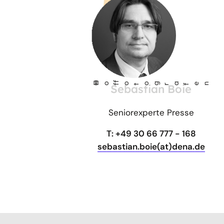
©
Ho
fo
og
a
fen
Sebastian Boie
f
t
r
Seniorexperte Presse
T: +49 30 66 777 - 168
sebastian.boie(at)dena.de