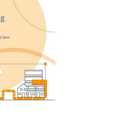
erung der
n Weg der heute noch
ur Klimaneutralität bis