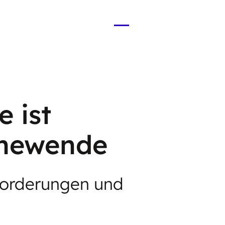
Menü
öffnen
 ist
rmewende
sforderungen und