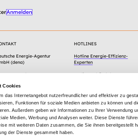
Anmelden
ter
ONTAKT
HOTLINES
eutsche Energie-Agentur
Hotline Energie-Effizienz-
mbH (dena)
Experten
hausseestraße 128a
Hotline Gebäudeforum
0115 Berlin
klimaneutral
t Cookies
Zum Kontaktformular
das Internetangebot nutzerfreundlicher und effektiver zu gestal
ieren, Funktionen für soziale Medien anbieten zu können und die
eren. Außerdem geben wir Informationen zu Ihrer Verwendung u
ziale Medien, Werbung und Analysen weiter. Diese Dienste führe
ise mit weiteren Daten zusammen, die Sie ihnen bereitgestellt h
ung der Dienste gesammelt haben.