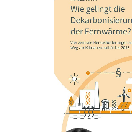
01.06.23
PUBLIKATION
Wie gelingt die Dekarbonisi
Fernwärme?
Das Impulspapier untersucht de
überwiegend fossilen Fernwärme z
2045.
Pressekontakt