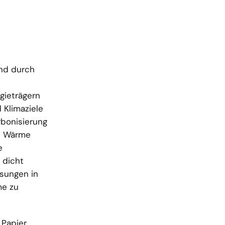
nd durch
gieträgern
 Klimaziele
rbonisierung
le Wärme
e
 dicht
ösungen in
me zu
 Papier