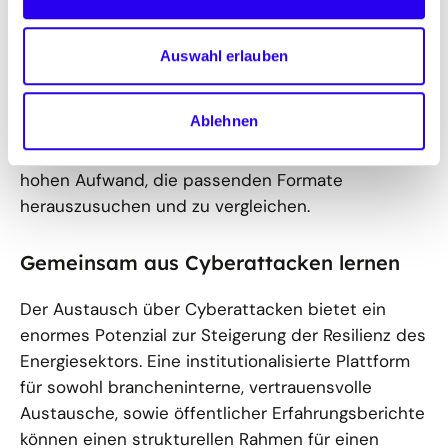
Informationstechnik (BSI) offenlässt, wie diese
Nachweise konkret aussehen können, gibt es
Auswahl erlauben
verschiedene Nachweisverfahren, die sich nach
etablierten internationalen Standards (ISO/IEC)
Ablehnen
richten. Die bestehende Komplexität bei
Zertifikaten und Nachweisverfahren führt zu einem
hohen Aufwand, die passenden Formate
herauszusuchen und zu vergleichen.
Gemeinsam aus Cyberattacken lernen
Der Austausch über Cyberattacken bietet ein
enormes Potenzial zur Steigerung der Resilienz des
Energiesektors. Eine institutionalisierte Plattform
für sowohl brancheninterne, vertrauensvolle
Austausche, sowie öffentlicher Erfahrungsberichte
können einen strukturellen Rahmen für einen