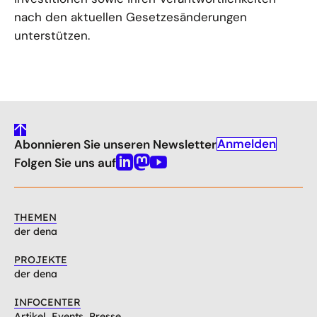
nach den aktuellen Gesetzesänderungen
unterstützen.
gehe
Anmelden
Abonnieren Sie unseren Newsletter
nach
oben
Folgen Sie uns auf
Linkedin
Mastodon
Youtube
THEMEN
der dena
PROJEKTE
der dena
INFOCENTER
Artikel, Events, Presse