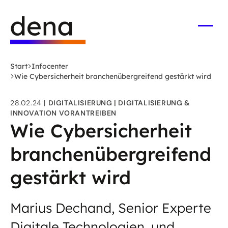
Zum
Logo
Hauptinhalt
Deutsche
springen
Energie-
Menü
öffne
Agentur
(dena)
Start
Infocenter
-
Wie Cybersicherheit branchenübergreifend gestärkt wird
zur
Startseite
28.02.24
DIGITALISIERUNG
DIGITALISIERUNG &
INNOVATION VORANTREIBEN
Wie Cybersicherheit
branchenübergreifend
gestärkt wird
Marius Dechand, Senior Experte
Digitale Technologien, und