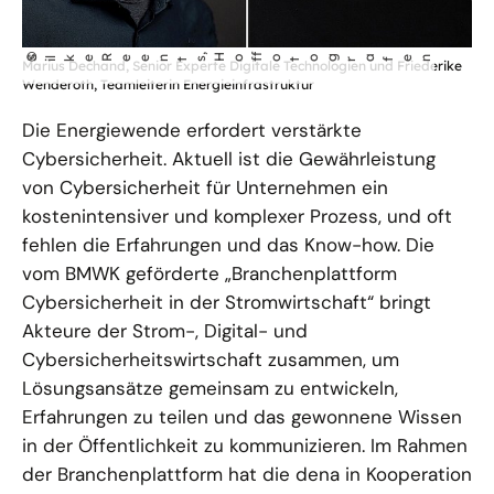
©
S
lke Reents
, Ho
fotog
r
a
fen
f
i
Marius Dechand, Senior Experte Digitale Technologien und Friederike
Wenderoth, Teamleiterin Energieinfrastruktur
Die Energiewende erfordert verstärkte
Cybersicherheit. Aktuell ist die Gewährleistung
von Cybersicherheit für Unternehmen ein
kostenintensiver und komplexer Prozess, und oft
fehlen die Erfahrungen und das Know-how. Die
vom BMWK geförderte „Branchenplattform
Cybersicherheit in der Stromwirtschaft“ bringt
Akteure der Strom-, Digital- und
Cybersicherheitswirtschaft zusammen, um
Lösungsansätze gemeinsam zu entwickeln,
Erfahrungen zu teilen und das gewonnene Wissen
in der Öffentlichkeit zu kommunizieren. Im Rahmen
der Branchenplattform hat die dena in Kooperation