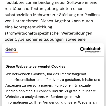
Testlabore zur Einbindung neuer Software in eine
realitätsnahe Testumgebung bieten einen
substanziellen Mehrwert zur Stärkung der Resilienz
von Unternehmen. Dieses Angebot kann durch
eine Konzeptentwicklung
stromwirtschaftsspezifischer Weiterbildungen
oder Cybersicherheitsübungen, sowie einer
Sammlung von Anforderungen an Testlabore
spezifiziert und erweitert werden.
Transparenz in der Gesetzgebung
Diese Webseite verwendet Cookies
erhöhen
Wir verwenden Cookies, um das Internetangebot
nutzerfreundlicher und effektiver zu gestalten, Inhalte und
Es gibt ein umfassendes Regelwerk von
Anzeigen zu personalisieren, Funktionen für soziale
Vorschriften für die Anforderungen an die
Medien anbieten zu können und die Zugriffe auf unsere
Cybersicherheit von Betreiber Kritischer
Website zu analysieren. Außerdem geben wir
Infrastrukturen. Allerdings werden diese von
Informationen zu Ihrer Verwendung unserer Website an