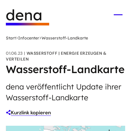
Zum
Logo
Hauptinhalt
Deutsche
springen
Energie-
Menü
öffne
Agentur
(dena)
Start
Infocenter
Wasserstoff-Landkarte
-
zur
01.06.23
WASSERSTOFF
ENERGIE ERZEUGEN &
Startseite
VERTEILEN
Wasserstoff-Landkarte
dena veröffentlicht Update ihrer
Wasserstoff-Landkarte
Kurzlink kopieren