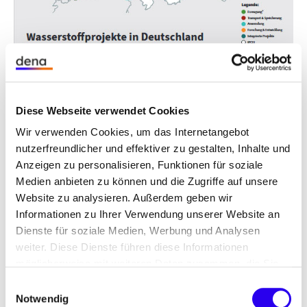
klimaneutralen Derivaten.
Die Karte bildet die Wasserstoff-Projektlandschaft
in Deutschland ab und gibt somit einen Überblick
zum Markthochlauf und den Fortschritten bei der
Umsetzung der Nationalen Wasserstoffstrategie.
Erstmalig vorgestellt wurde die Karte vergangenes
Diese Webseite verwendet Cookies
Jahr Bundeswirtschaftsminister Robert Habeck.
Wir verwenden Cookies, um das Internetangebot
Das Update erfasst 24 neu recherchierte Projekte
nutzerfreundlicher und effektiver zu gestalten, Inhalte und
und listet somit insgesamt 143 deutsche
Anzeigen zu personalisieren, Funktionen für soziale
Wasserstoffprojekte in Planung, Bau und Betrieb
Medien anbieten zu können und die Zugriffe auf unsere
auf.
Website zu analysieren. Außerdem geben wir
Informationen zu Ihrer Verwendung unserer Website an
Dienste für soziale Medien, Werbung und Analysen
Als Gradmesser für den deutschen Wasserstoff-
weiter. Diese Dienste führen diese Informationen
Markthochlauf verzeichnet die Karte derzeit knapp
möglicherweise mit weiteren Daten zusammen, die Sie
5,5 Gigawatt (GW) Projektvolumen bei den zur
ihnen bereitgestellt haben oder die Sie im Rahmen Ihrer
Einwilligungsauswahl
Erzeugung von grünem Wasserstoff notwendigen
Nutzung der Dienste gesammelt haben.
Notwendig
Elektrolyseuren – das ist erst gut die Hälfte des