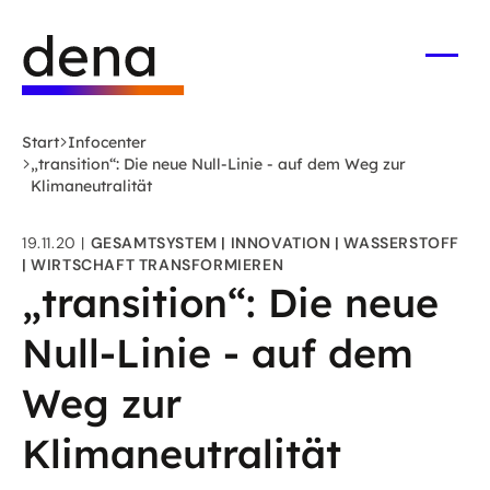
Zum
Logo
Hauptinhalt
Deutsche
springen
Energie-
Menü
öffne
Agentur
(dena)
Start
Infocenter
-
„transition“: Die neue Null-Linie - auf dem Weg zur
zur
Klimaneutralität
Startseite
19.11.20
GESAMTSYSTEM
INNOVATION
WASSERSTOFF
WIRTSCHAFT TRANSFORMIEREN
„transition“: Die neue
Null-Linie - auf dem
Weg zur
Klimaneutralität