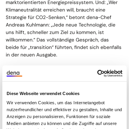
marktorientierten Energiepreissystem. Und: „Wer
Klimaneutralität erreichen will, braucht eine
Strategie für CO2-Senken,“ betont dena-Chef
Andreas Kuhlmann: „Jede neue Technologie, die
uns hilft, schneller zum Ziel zu kommen, ist
willkommen.“ Das vollständige Gespräch, das
beide für „transition“ führten, findet sich ebenfalls
in der neuen Ausgabe.
Zukunftsgeschäft Wasserstoff und
Glückwünsche
Auch in weiteren Reportagen und Analysen geht
Diese Webseite verwendet Cookies
es um zentrale Zukunftsfragen des Klimaschutzes
Wir verwenden Cookies, um das Internetangebot
und der integrierten Energiewende: Etwa, wie die
nutzerfreundlicher und effektiver zu gestalten, Inhalte und
Planung von Strom- und Gasnetzen der
Anzeigen zu personalisieren, Funktionen für soziale
wachsenden Komplexität des Energiesystems
Medien anbieten zu können und die Zugriffe auf unsere