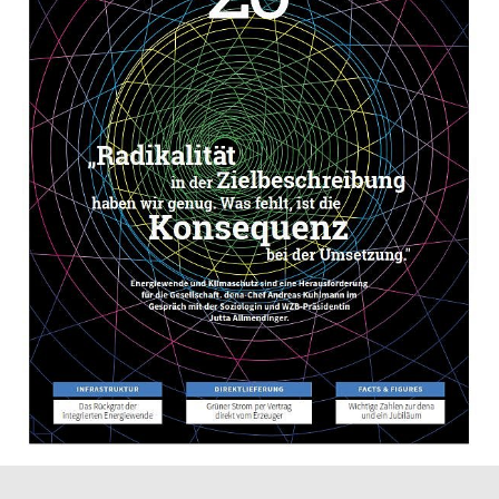
01.11.19
PUBLIKATION
transition 20 – das Energiewendemagazin
der dena
„transition – das Energiewendemagazin der
dena“ erscheint jährlich zum dena
Energiewende-Kongress im Herbst. Schwerpunkt
der Ausgabe 2020 ist das Thema integrierte
Infrastruktur. Das Magazin wird als...