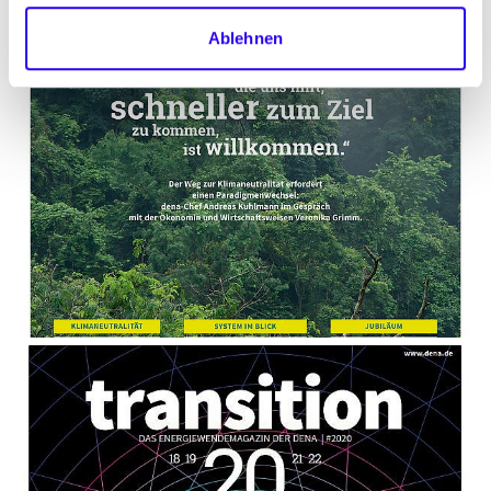
Ablehnen
01.11.20
PUBLIKATION
transition 21 – das Energiewendemagazin
der dena
„transition – das Energiewendemagazin der
dena“ erscheint jährlich zum dena
Energiewende-Kongress im Herbst. Schwerpunkt
der Ausgabe 2021 ist das Thema
Klimaneutralität. Das Magazin wird als...