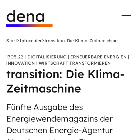
Zum
Logo
Hauptinhalt
Deutsche
springen
Energie-
Menü
öffne
Agentur
(dena)
Start
Infocenter
transition: Die Klima-Zeitmaschine
-
zur
17.05.22
DIGITALISIERUNG
ERNEUERBARE ENERGIEN
Startseite
INNOVATION
WIRTSCHAFT TRANSFORMIEREN
transition: Die Klima-
Zeitmaschine
Fünfte Ausgabe des
Energiewendemagazins der
Deutschen Energie-Agentur