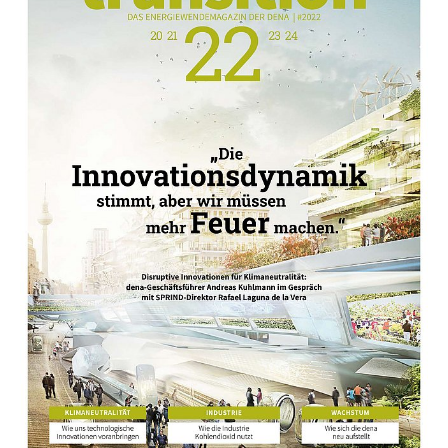
01.05.22
PUBLIKATION
transition 22 – das Energiewendemagazin
der dena
Die transition, das Energiewendemagazin der
dena, erscheint jährlich als gedrucktes Heft und
als Onlineversion. Die Ausgabe des Jahres 2022
wirft einen Blick auf die nahe Energiezukunft und
zeigt...