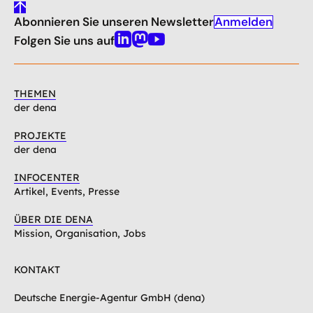
gehe
Anmelden
Abonnieren Sie unseren Newsletter
nach
oben
Folgen Sie uns auf
Linkedin
Mastodon
Youtube
THEMEN
der dena
PROJEKTE
der dena
INFOCENTER
Artikel, Events, Presse
ÜBER DIE DENA
Mission, Organisation, Jobs
KONTAKT
Deutsche Energie-Agentur GmbH (dena)