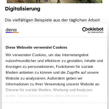
Stromversorgung, CO
als Rohstoff und
2
Digitalisierung
Die vielfältigen Beispiele aus der täglichen Arbeit
der dena zeigen, wo die Energiezukunft schon
begonnen hat oder in den Startlöchern steht. Die
Stromversorgung wird komplett erneuerbar sein -
dafür braucht es klimaneutrale Reserve-
Diese Webseite verwendet Cookies
Kraftwerke, die bei einer Dunkelflaute zum Einsatz
Wir verwenden Cookies, um das Internetangebot
kommen. Die industrielle Abscheidung und
nutzerfreundlicher und effektiver zu gestalten, Inhalte und
Verarbeitung von CO
steckt zwar noch in der
2
Anzeigen zu personalisieren, Funktionen für soziale
Entwicklung, erste Erfolge gibt es aber schon. Im
Medien anbieten zu können und die Zugriffe auf unsere
dezentralen Energiesystem der Zukunft können
Website zu analysieren. Außerdem geben wir
Elektroautos und Ladestationen eigenständig
Informationen zu Ihrer Verwendung unserer Website an
Geschäfte abwickeln. Und auch die dena selbst
Dienste für soziale Medien, Werbung und Analysen
entwickelt sich rasant: größere Verantwortung,
weiter. Diese Dienste führen diese Informationen
mehr Mitarbeitende und Standorte sowie eine
möglicherweise mit weiteren Daten zusammen, die Sie
ihnen bereitgestellt haben oder die Sie im Rahmen Ihrer
neue Struktur.