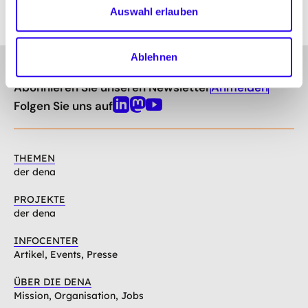
Auswahl erlauben
Ablehnen
gehe
Anmelden
Abonnieren Sie unseren Newsletter
nach
oben
Folgen Sie uns auf
Linkedin
Mastodon
Youtube
THEMEN
der dena
PROJEKTE
der dena
INFOCENTER
Artikel, Events, Presse
ÜBER DIE DENA
Mission, Organisation, Jobs