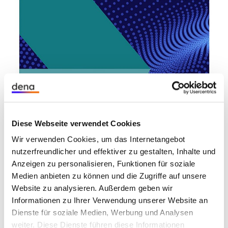
Die deutsche Grundstoffindustrie (Stahlerzeugung
und -verarbeitung, Zementproduktion sowie
Produktion von Grundchemikalien) emittiert große
Mengen Treibhausgase. Obwohl verschiedene
innovative Technologien bereitstehen, um die
Diese Webseite verwendet Cookies
Produktionsprozesse zu dekarbonisieren,
Wir verwenden Cookies, um das Internetangebot
ermöglicht das gegenwärtige Marktumfeld kaum
nutzerfreundlicher und effektiver zu gestalten, Inhalte und
Investitionen in diese Technologien. Gleichzeitig
Anzeigen zu personalisieren, Funktionen für soziale
müssen aufgrund langer Investitionszyklen und
Medien anbieten zu können und die Zugriffe auf unsere
Pfadabhängigkeiten diese Investitionen heute
Website zu analysieren. Außerdem geben wir
getätigt werden, um die sektoralen Klimaziele zu
Informationen zu Ihrer Verwendung unserer Website an
erreichen.
Dienste für soziale Medien, Werbung und Analysen
weiter. Diese Dienste führen diese Informationen