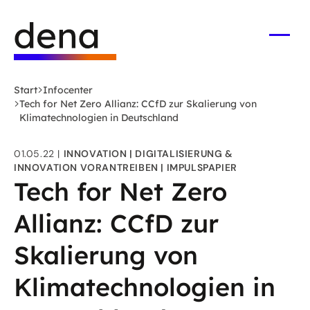
Zum
Logo
Hauptinhalt
Deutsche
springen
Energie-
Menü
öffne
Agentur
(dena)
Start
Infocenter
-
Tech for Net Zero Allianz: CCfD zur Skalierung von
zur
Klimatechnologien in Deutschland
Startseite
01.05.22
INNOVATION
DIGITALISIERUNG &
INNOVATION VORANTREIBEN
IMPULSPAPIER
Tech for Net Zero
Allianz: CCfD zur
Skalierung von
Klimatechnologien in