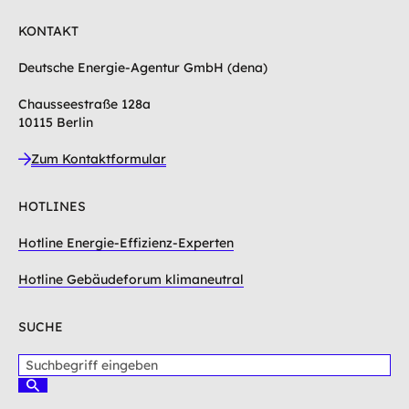
KONTAKT
Deutsche Energie-Agentur GmbH (dena)
Chausseestraße 128a
10115 Berlin
Zum Kontaktformular
HOTLINES
Hotline Energie-Effizienz-Experten
Hotline Gebäudeforum klimaneutral
SUCHE
S
u
S
c
u