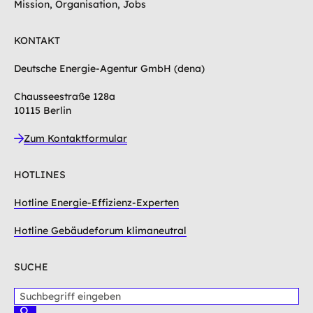
Mission, Organisation, Jobs
KONTAKT
Deutsche Energie-Agentur GmbH (dena)
Chausseestraße 128a
10115 Berlin
Zum Kontaktformular
HOTLINES
Hotline Energie-Effizienz-Experten
Hotline Gebäudeforum klimaneutral
SUCHE
S
u