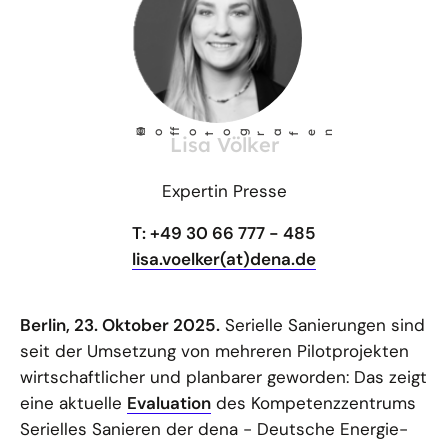
©
Ho
fotog
a
r
fen
f
Lisa Völker
Expertin Presse
T: +49 30 66 777 - 485
lisa.voelker(at)dena.de
Berlin, 23. Oktober 2025.
Serielle Sanierungen sind
seit der Umsetzung von mehreren Pilotprojekten
wirtschaftlicher und planbarer geworden: Das zeigt
eine aktuelle
Evaluation
des Kompetenzzentrums
Serielles Sanieren der dena - Deutsche Energie-