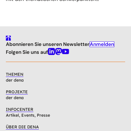
gehe
Anmelden
Abonnieren Sie unseren Newsletter
nach
oben
Folgen Sie uns auf
Linkedin
Mastodon
Youtube
THEMEN
der dena
PROJEKTE
der dena
INFOCENTER
Artikel, Events, Presse
ÜBER DIE DENA