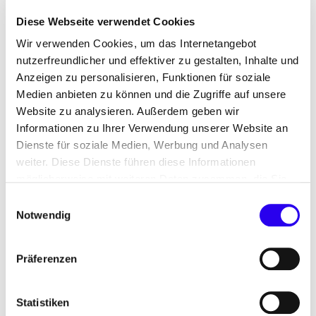
Nachhaltigkeitsaspekten.
Diese Webseite verwendet Cookies
Die Initiative zu dieser Übersicht ging von der
Wir verwenden Cookies, um das Internetangebot
Energiesprong Convention 2024 aus. Sie ist das
nutzerfreundlicher und effektiver zu gestalten, Inhalte und
Ergebnis eines partizipativen Prozesses mit mehr
Anzeigen zu personalisieren, Funktionen für soziale
als 40 Partnerunternehmen, Fachakteurinnen und
Medien anbieten zu können und die Zugriffe auf unsere
-akteuren aus Wohnungswirtschaft, Industrie und
Website zu analysieren. Außerdem geben wir
Planung. Die erste Auflage des Katalogs fokussiert
Informationen zu Ihrer Verwendung unserer Website an
sich auf die Darstellung von Fassadenlösungen.
Dienste für soziale Medien, Werbung und Analysen
Weitere Kapitel zu Technischer
weiter. Diese Dienste führen diese Informationen
Gebäudeausstattung (TGA) und Dachlösungen
möglicherweise mit weiteren Daten zusammen, die Sie
ihnen bereitgestellt haben oder die Sie im Rahmen Ihrer
folgen in späteren Auflagen.
Einwilligungsauswahl
Nutzung der Dienste gesammelt haben.
Notwendig
Die
Evaluation
(PDF/ 465 KB) sowie der
Produktkatalog
(PDF/ 6,8 MB) stehen auf
Präferenzen
energiesprong.de
zum Download zur Verfügung.
Statistiken