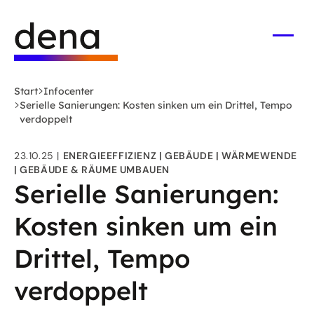
Zum
Logo
Hauptinhalt
Deutsche
springen
Energie-
Menü
öffne
Agentur
(dena)
Start
Infocenter
-
Serielle Sanierungen: Kosten sinken um ein Drittel, Tempo
zur
verdoppelt
Startseite
23.10.25
ENERGIEEFFIZIENZ
GEBÄUDE
WÄRMEWENDE
GEBÄUDE & RÄUME UMBAUEN
Serielle Sanierungen:
Kosten sinken um ein
Drittel, Tempo
verdoppelt