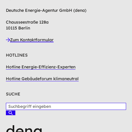
Deutsche Energie-Agentur GmbH (dena)
Chausseestraße 128a
10115 Berlin
Zum Kontaktformular
HOTLINES
Hotline Energie-Effizienz-Experten
Hotline Gebäudeforum klimaneutral
SUCHE
S
u
S
c
u
c
h
h
b
e