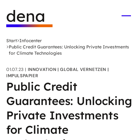
Zum
Logo
Hauptinhalt
Deutsche
springen
Energie-
Menü
öffne
Agentur
(dena)
Start
Infocenter
-
Public Credit Guarantees: Unlocking Private Investments
zur
for Climate Technologies
Startseite
01.07.23
INNOVATION
GLOBAL VERNETZEN
IMPULSPAPIER
Public Credit
Guarantees: Unlocking
Private Investments
for Climate