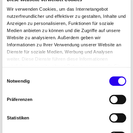
Wir verwenden Cookies, um das Internetangebot
nutzerfreundlicher und effektiver zu gestalten, Inhalte und
Anzeigen zu personalisieren, Funktionen für soziale
Medien anbieten zu können und die Zugriffe auf unsere
Website zu analysieren. Außerdem geben wir
Informationen zu Ihrer Verwendung unserer Website an
Öffentliche Kreditgarantien können private
Dienste für soziale Medien, Werbung und Analysen
Investitionen in junge Klimatechnologie-
weiter. Diese Dienste führen diese Informationen
Unternehmen deutlich steigern. Folglich kommen
möglicherweise mit weiteren Daten zusammen, die Sie
potenziell mehr Innovationen für den Klimaschutz
ihnen bereitgestellt haben oder die Sie im Rahmen Ihrer
Einwilligungsauswahl
in die Anwendung.
Nutzung der Dienste gesammelt haben.
Notwendig
Das Impulspapier der
Tech for Net Zero Allianz
argumentiert für eine Lösung auf europäischer
Präferenzen
Ebene. Konkrete Beispiele werden angeführt und
Best Practices beleuchtet.
Statistiken