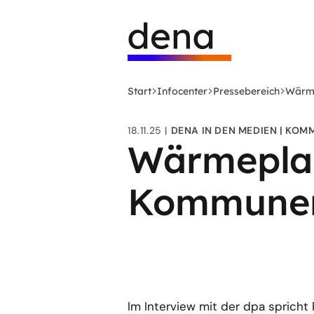
Zum
Logo
Hauptinhalt
Deutsche
springen
Energie-
Agentur
(dena)
Start
Infocenter
Pressebereich
Wärme
-
zur
18.11.25
DENA IN DEN MEDIEN
KOM
Startseite
Wärmeplan
Kommunen
Im Interview mit der dpa spric