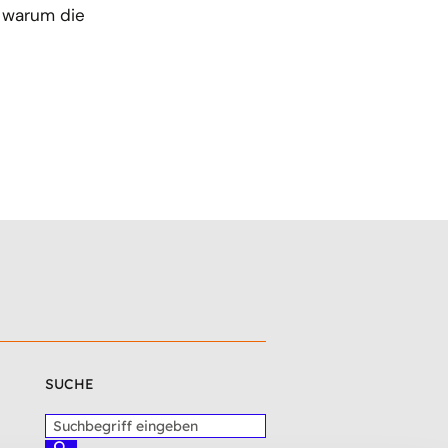
 warum die
SUCHE
S
u