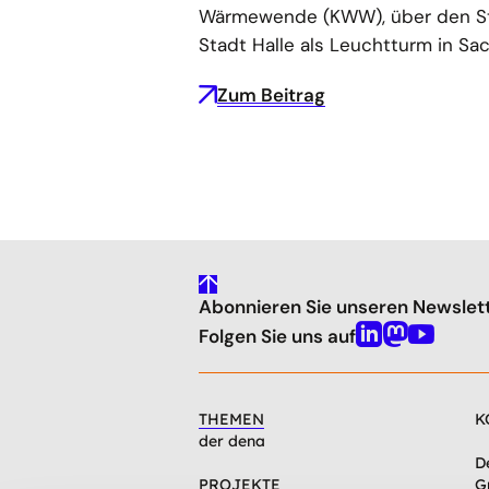
Wärmewende (KWW), über den St
Stadt Halle als Leuchtturm in S
Zum Beitrag
gehe
Abonnieren Sie unseren Newslet
nach
oben
Folgen Sie uns auf
Linkedin
Mastodon
Youtube
THEMEN
K
der dena
D
PROJEKTE
G