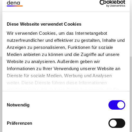
die Stiftung Energie & Klimaschutz inspirierende
Einblicke aus Dänemark für Deutschlands
Wärmewende:
Diese Webseite verwendet Cookies
Zum Gastbeitrag
Wir verwenden Cookies, um das Internetangebot
nutzerfreundlicher und effektiver zu gestalten, Inhalte und
Anzeigen zu personalisieren, Funktionen für soziale
Medien anbieten zu können und die Zugriffe auf unsere
Website zu analysieren. Außerdem geben wir
Informationen zu Ihrer Verwendung unserer Website an
gehe
Anmelden
Abonnieren Sie unseren Newsletter
nach
Dienste für soziale Medien, Werbung und Analysen
oben
Folgen Sie uns auf
weiter. Diese Dienste führen diese Informationen
Linkedin
Mastodon
Youtube
möglicherweise mit weiteren Daten zusammen, die Sie
ihnen bereitgestellt haben oder die Sie im Rahmen Ihrer
Einwilligungsauswahl
Nutzung der Dienste gesammelt haben.
Notwendig
THEMEN
der dena
PROJEKTE
Präferenzen
der dena