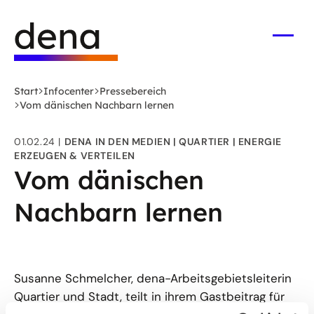
Zum
Logo
Hauptinhalt
Deutsche
springen
Energie-
Menü
öffne
Agentur
(dena)
Start
Infocenter
Pressebereich
-
Vom dänischen Nachbarn lernen
zur
Startseite
01.02.24
DENA IN DEN MEDIEN
QUARTIER
ENERGIE
ERZEUGEN & VERTEILEN
Vom dänischen
Nachbarn lernen
Susanne Schmelcher, dena-Arbeitsgebietsleiterin
Quartier und Stadt, teilt in ihrem Gastbeitrag für