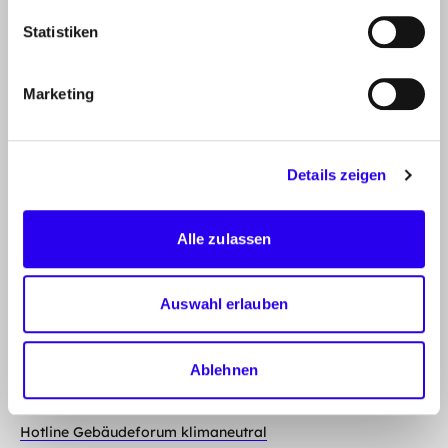
INFOCENTER
Statistiken
Artikel, Events, Presse
ÜBER DIE DENA
Marketing
Mission, Organisation, Jobs
KONTAKT
Details zeigen
Deutsche Energie-Agentur GmbH (dena)
Alle zulassen
Chausseestraße 128a
10115 Berlin
Zum Kontaktformular
Auswahl erlauben
HOTLINES
Ablehnen
Hotline Energie-Effizienz-Experten
Hotline Gebäudeforum klimaneutral