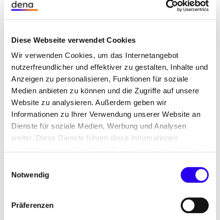
Neben Stromlieferverträgen für grünen Strom
(Green Power Purchase Agreements) spielen
insbesondere Eigenverbrauchsmodelle eine
Diese Webseite verwendet Cookies
zentrale Rolle.
Wir verwenden Cookies, um das Internetangebot
nutzerfreundlicher und effektiver zu gestalten, Inhalte und
Der Klimaschutz rückt die Stromkennzeichnung
Anzeigen zu personalisieren, Funktionen für soziale
verstärkt in den Blick von Stromabnehmern und -
Medien anbieten zu können und die Zugriffe auf unsere
versorgern. Sie ermöglicht es, die Scope-2-
Website zu analysieren. Außerdem geben wir
Emissionen aus Sicht der Abnehmer bzw. die
Informationen zu Ihrer Verwendung unserer Website an
Scope-3-Emissionen aus Sicht der Versorger zu
Dienste für soziale Medien, Werbung und Analysen
bestimmen und diese über den Bezug von Strom
weiter. Diese Dienste führen diese Informationen
aus erneuerbaren Energien zu reduzieren. Strom
möglicherweise mit weiteren Daten zusammen, die Sie
aus erneuerbaren Energien hat aufgrund seiner
ihnen bereitgestellt haben oder die Sie im Rahmen Ihrer
Einwilligungsauswahl
CO2-neutralen Eigenschaft einen Wert für
Nutzung der Dienste gesammelt haben.
Notwendig
Unternehmen. Dabei wandelt sich auch die
Bedeutung von Herkunftsnachweisen (HKN) von
Präferenzen
einem Instrument, das bisher insbesondere der