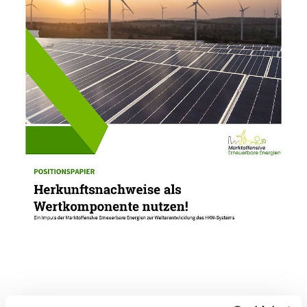
Die Versorgung mit Strom aus erneuerbaren
Energien rückt aus Sicht von Unternehmen und
der Industrie immer stärker in den Fokus.
Entscheidende Treiber für diese Entwicklung sind
zwei wesentliche Faktoren: Preissicherheit über
den direkten Bezug erneuerbarer Energien und die
Sichtbarmachung der Eigenschaften und
Qualitäten grünen Stroms im Kontext
unternehmerischer Dekarbonisierungsstrategien.