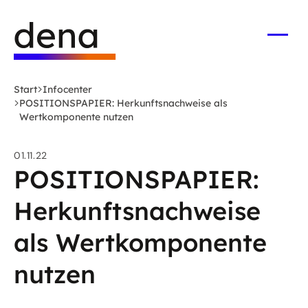
Zum
Logo
Hauptinhalt
Deutsche
springen
Energie-
Menü
öffne
Agentur
(dena)
Start
Infocenter
-
POSITIONSPAPIER: Herkunftsnachweise als
zur
Wertkomponente nutzen
Startseite
01.11.22
POSITIONSPAPIER:
Herkunftsnachweise
als Wertkomponente
nutzen