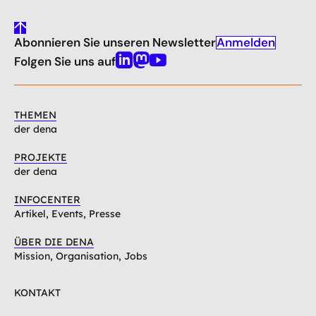
gehe
Anmelden
Abonnieren Sie unseren Newsletter
nach
oben
Folgen Sie uns auf
Linkedin
Mastodon
Youtube
THEMEN
der dena
PROJEKTE
der dena
INFOCENTER
Artikel, Events, Presse
ÜBER DIE DENA
Mission, Organisation, Jobs
KONTAKT