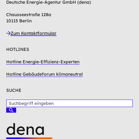
Deutsche Energie-Agentur GmbH (dena)
Chausseestraße 128a
10115 Berlin
Zum Kontaktformular
HOTLINES
Hotline Energie-Effizienz-Experten
Hotline Gebäudeforum klimaneutral
SUCHE
S
u
S
c
u
c
h
h
b
e
e
n