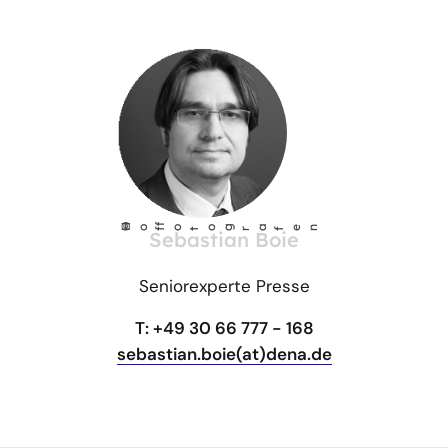
©
Ho
fotog
a
r
fen
f
Sebastian Boie
Seniorexperte Presse
T: +49 30 66 777 - 168
sebastian.boie(at)dena.de