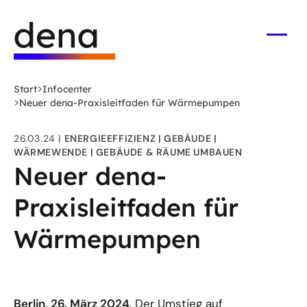
Zum
Logo
Hauptinhalt
Deutsche
springen
Energie-
Menü
öffne
Agentur
(dena)
Start
Infocenter
-
Neuer dena-Praxisleitfaden für Wärmepumpen
zur
Startseite
26.03.24
ENERGIEEFFIZIENZ
GEBÄUDE
WÄRMEWENDE
GEBÄUDE & RÄUME UMBAUEN
Neuer dena-
Praxisleitfaden für
Wärmepumpen
Berlin, 26. März 2024
. Der Umstieg auf