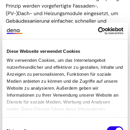
Prinzip werden vorgefertigte Fassaden-,
(PV-)Dach- und Heizungsmodule eingesetzt, um
Gebäudesanierung einfacher, schneller und
kostengünstiger zu machen. Ein standardisierter,
digitaler Planungs- und Bauprozess macht die
Sanierung skalierbar, minimiert Umsetzungszeiten
und setzt knappe Fachkräfte effizient ein. So
Diese Webseite verwendet Cookies
erreichen Bestandsgebäude einen klimaneutralen
Wir verwenden Cookies, um das Internetangebot
Net Zero-Standard und erzeugen im
nutzerfreundlicher und effektiver zu gestalten, Inhalte und
Jahresdurchschnitt so viel regenerative Energie,
Anzeigen zu personalisieren, Funktionen für soziale
wie die Bewohner für Heizung, Warmwasser und
Medien anbieten zu können und die Zugriffe auf unsere
Strom benötigen.
Website zu analysieren. Außerdem geben wir
Informationen zu Ihrer Verwendung unserer Website an
Dienste für soziale Medien, Werbung und Analysen
Rolle der dena & Stand der
weiter. Diese Dienste führen diese Informationen
Marktentwicklung
möglicherweise mit weiteren Daten zusammen, die Sie
ihnen bereitgestellt haben oder die Sie im Rahmen Ihrer
Einwilligungsauswahl
Die dena treibt die Entwicklung der seriellen
Nutzung der Dienste gesammelt haben.