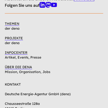
oben
Folgen Sie uns auf
Linkedin
Mastodon
Youtube
THEMEN
der dena
PROJEKTE
der dena
INFOCENTER
Artikel, Events, Presse
ÜBER DIE DENA
Mission, Organisation, Jobs
KONTAKT
Deutsche Energie-Agentur GmbH (dena)
Chausseestraße 128a