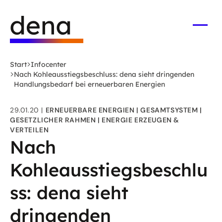
Zum
Logo
Hauptinhalt
Deutsche
springen
Energie-
Menü
öffne
Agentur
(dena)
Start
Infocenter
-
Nach Kohleausstiegsbeschluss: dena sieht dringenden
zur
Handlungsbedarf bei erneuerbaren Energien
Startseite
29.01.20
ERNEUERBARE ENERGIEN
GESAMTSYSTEM
GESETZLICHER RAHMEN
ENERGIE ERZEUGEN &
VERTEILEN
Nach
Kohleausstiegsbeschlu
ss: dena sieht
dringenden