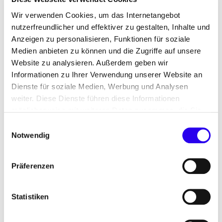
bereitzustellen und diese effizient zu nutzen,
Wir verwenden Cookies, um das Internetangebot
langwierige Genehmigungsverfahren zu
nutzerfreundlicher und effektiver zu gestalten, Inhalte und
beschleunigen, hinderliche Umweltregeln
Anzeigen zu personalisieren, Funktionen für soziale
anzupassen, die Integration ins Energiesystem mit
Medien anbieten zu können und die Zugriffe auf unsere
einem leistungsfähigen Stromnetz zu
Website zu analysieren. Außerdem geben wir
gewährleisten und attraktive Geschäftsmodelle zu
Informationen zu Ihrer Verwendung unserer Website an
ermöglichen, inklusive Beteiligung von Bürgerinnen
Dienste für soziale Medien, Werbung und Analysen
und Bürgern. Einige Grundlagen dafür sind in den
weiter. Diese Dienste führen diese Informationen
letzten klimapolitischen Beschlüssen der
möglicherweise mit weiteren Daten zusammen, die Sie
Bundesregierung vorhanden. Auf die weitere
ihnen bereitgestellt haben oder die Sie im Rahmen Ihrer
Einwilligungsauswahl
Ausgestaltung sollten sich nun alle politisch
Nutzung der Dienste gesammelt haben.
Notwendig
Verantwortlichen in Bund und Ländern
konzentrieren. Schließlich steht die große
Präferenzen
Mehrheit der Gesellschaft hinter dem Ausbau der
erneuerbaren Energien.“
Statistiken
Mehr Anreize für Neubau, neue