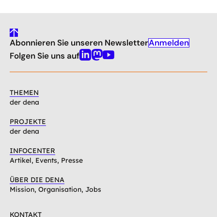
gehe
Anmelden
Abonnieren Sie unseren Newsletter
nach
oben
Folgen Sie uns auf
Linkedin
Mastodon
Youtube
THEMEN
der dena
PROJEKTE
der dena
INFOCENTER
Artikel, Events, Presse
ÜBER DIE DENA
Mission, Organisation, Jobs
KONTAKT