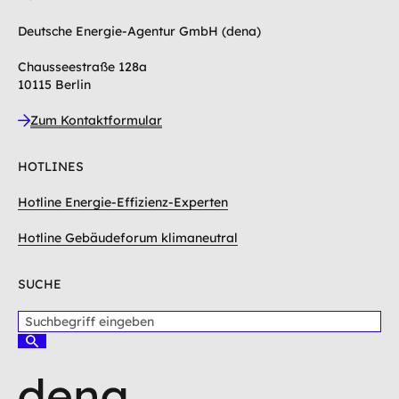
Deutsche Energie-Agentur GmbH (dena)
Chausseestraße 128a
10115 Berlin
Zum Kontaktformular
HOTLINES
Hotline Energie-Effizienz-Experten
Hotline Gebäudeforum klimaneutral
SUCHE
S
u
S
c
u
c
h
h
b
e