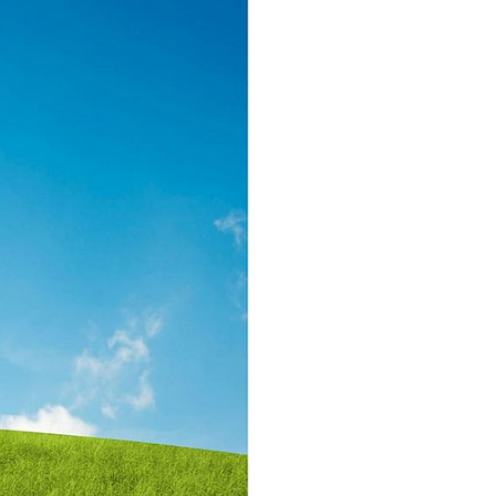
hrlich zu
iger
eugung von
chließbare