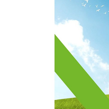
Das Marktmonitoring Bioenergie w
veröffentlichenden Ergebnisse b
Nutzung von nachwachsenden Rohs
Bioenergie genutzt werden. Außer
Potenziale gegeben.