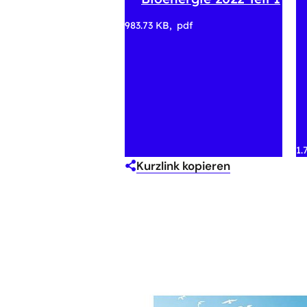
983.73 KB
pdf
1.
Kurzlink kopieren