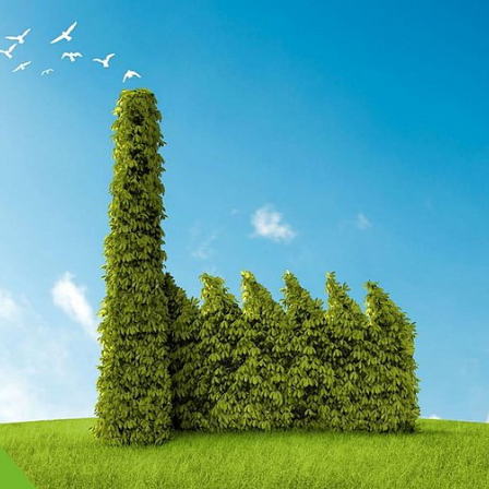
urde 2022 erstmalig vollumfänglich durchgeführt. Die jä
einhalten einen Überblick zum Aufkommen sowie derzeit
toffen sowie Rest- und Abfallstoffen, die für die Erz
dem wird eine Potenzialabschätzung für zusätzlich ers