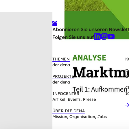
gehe
Abonnieren Sie unseren Newslet
nach
oben
Folgen Sie uns auf
Linkedin
Mastodon
Youtube
THEMEN
K
der dena
D
PROJEKTE
G
der dena
C
INFOCENTER
1
Artikel, Events, Presse
ÜBER DIE DENA
Mission, Organisation, Jobs