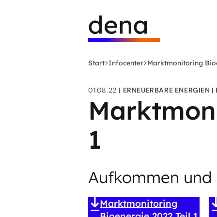
Zum
Logo
Hauptinhalt
Deutsche
springen
Energie-
Agentur
(dena)
Start
Infocenter
Marktmonitoring Bioe
-
zur
01.08.22
ERNEUERBARE ENERGIEN
Startseite
Marktmonit
1
Aufkommen und 
Marktmonitoring
Bioenergie 2022 Teil 1