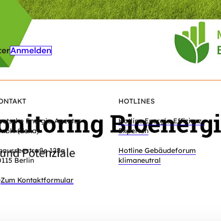
Anmelden
ter
ONTAKT
HOTLINES
eutsche Energie-Agentur
Hotline Energie-Effizienz-
mbH (dena)
Experten
hausseestraße 128a
Hotline Gebäudeforum
0115 Berlin
klimaneutral
Zum Kontaktformular