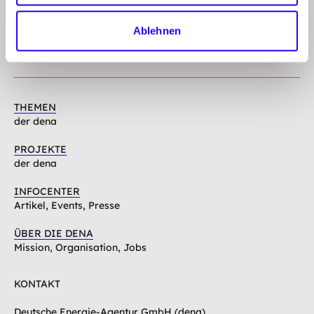
gehe
Ablehnen
Anmelden
Abonnieren Sie unseren Newsletter
nach
oben
Folgen Sie uns auf
Linkedin
Mastodon
Youtube
THEMEN
der dena
PROJEKTE
der dena
INFOCENTER
Artikel, Events, Presse
ÜBER DIE DENA
Mission, Organisation, Jobs
KONTAKT
Deutsche Energie-Agentur GmbH (dena)