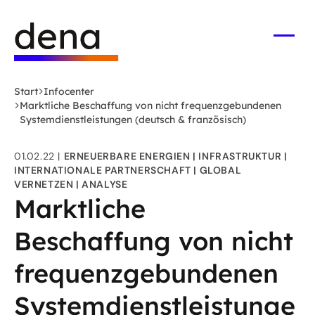
Zum
Logo
Hauptinhalt
Deutsche
springen
Energie-
Menü
öffne
Agentur
(dena)
Start
Infocenter
-
Marktliche Beschaffung von nicht frequenzgebundenen
zur
Systemdienstleistungen (deutsch & französisch)
Startseite
01.02.22
ERNEUERBARE ENERGIEN
INFRASTRUKTUR
INTERNATIONALE PARTNERSCHAFT
GLOBAL
VERNETZEN
ANALYSE
Marktliche
Beschaffung von nicht
frequenzgebundenen
Systemdienstleistunge