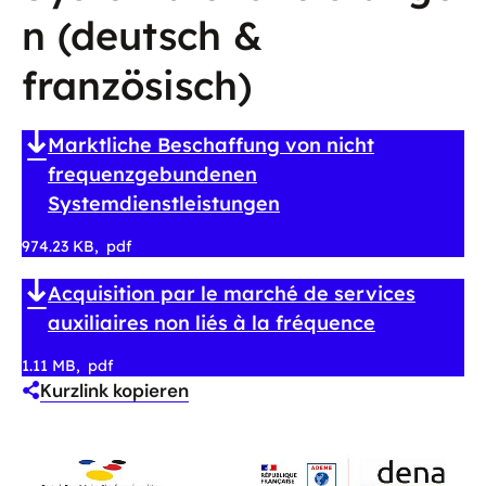
n (deutsch &
französisch)
Marktliche Beschaffung von nicht
frequenzgebundenen
Systemdienstleistungen
974.23 KB
pdf
Acquisition par le marché de services
auxiliaires non liés à la fréquence
1.11 MB
pdf
Kurzlink kopieren