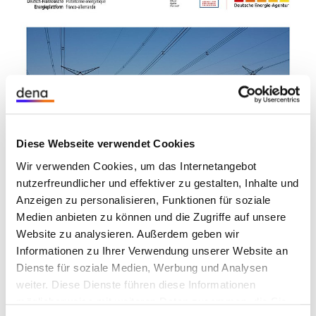
Diese Webseite verwendet Cookies
Wir verwenden Cookies, um das Internetangebot
nutzerfreundlicher und effektiver zu gestalten, Inhalte und
Anzeigen zu personalisieren, Funktionen für soziale
Medien anbieten zu können und die Zugriffe auf unsere
Die Analyse zeigt anhand von Erfahrungen aus
Website zu analysieren. Außerdem geben wir
Deutschland, wie einige Systemdienstleistungen in
Informationen zu Ihrer Verwendung unserer Website an
Dienste für soziale Medien, Werbung und Analysen
Deutschland, Frankreich und Europa in Zukunft
weiter. Diese Dienste führen diese Informationen
effizient über einen Markt bereitgestellt und
möglicherweise mit weiteren Daten zusammen, die Sie
beschafft werden können, damit die