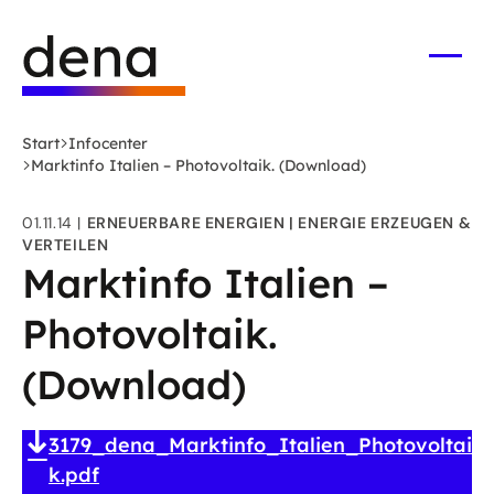
Zum
Logo
Hauptinhalt
Deutsche
springen
Energie-
Menü
öffne
Agentur
(dena)
Start
Infocenter
-
Marktinfo Italien – Photovoltaik. (Download)
zur
Startseite
01.11.14
ERNEUERBARE ENERGIEN
ENERGIE ERZEUGEN &
VERTEILEN
Marktinfo Italien –
Photovoltaik.
(Download)
3179_dena_Marktinfo_Italien_Photovoltai
k.pdf