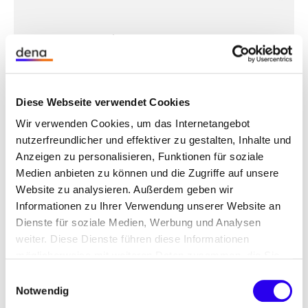
Die Reihe Marktinfo Photovoltaik, welche die dena
im Rahmen der Exportinitiative Erneuerbare
Energien des BMWi herausgibt, liefert deutschen
PV-Unternehmen entlang der
Wertschöpfungskette in kompakter und
übersichtlicher Form praktische Informationen zu
Diese Webseite verwendet Cookies
wichtigen PV-Märkten weltweit.
Wir verwenden Cookies, um das Internetangebot
nutzerfreundlicher und effektiver zu gestalten, Inhalte und
Die Kurzstudien im Chartbericht-Format, die von
Anzeigen zu personalisieren, Funktionen für soziale
der dena erstellt wurden, enthalten folgende
Medien anbieten zu können und die Zugriffe auf unsere
Informationen:
Website zu analysieren. Außerdem geben wir
Informationen zu Ihrer Verwendung unserer Website an
Basisdaten (wirtschaftliche Entwicklung,
Dienste für soziale Medien, Werbung und Analysen
Analyse des Energie- & Strommarkts)
weiter. Diese Dienste führen diese Informationen
möglicherweise mit weiteren Daten zusammen, die Sie
PV-Markt-Indikatoren (Marktgröße, Marktreiber
ihnen bereitgestellt haben oder die Sie im Rahmen Ihrer
Einwilligungsauswahl
und aktuelle Änderungen der regulatorischen
Nutzung der Dienste gesammelt haben.
Notwendig
Rahmenbedingungen)