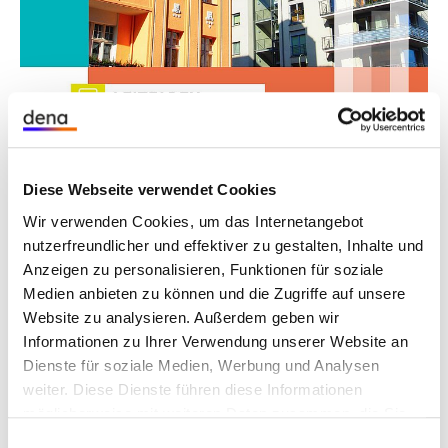
Die dena stellt mit der Reihe „Leitfaden
Energieausweis“ alle notwendigen Grundlagen für
die Ausstellung von Energieausweisen zur
Verfügung. Der Leitfaden richtet sich sowohl an
Diese Webseite verwendet Cookies
erfahrene Fachleute als auch an Neueinsteiger im
Wir verwenden Cookies, um das Internetangebot
Bereich der Energieausweis-Erstellung, die sich
nutzerfreundlicher und effektiver zu gestalten, Inhalte und
einen Überblick über das komplexe Thema
Anzeigen zu personalisieren, Funktionen für soziale
verschaffen möchten.
Medien anbieten zu können und die Zugriffe auf unsere
Website zu analysieren. Außerdem geben wir
Der erste Teil der Leitfaden-Serie erläutert die
Informationen zu Ihrer Verwendung unserer Website an
korrekte Vorgehensweise bei der Datenaufnahme
Dienste für soziale Medien, Werbung und Analysen
für den bedarfsorientierten Energieausweis von
weiter. Diese Dienste führen diese Informationen
Wohngebäuden im Zusammenhang mit den
möglicherweise mit weiteren Daten zusammen, die Sie
anzuwendenden technischen Regeln. Zudem
ihnen bereitgestellt haben oder die Sie im Rahmen Ihrer
Einwilligungsauswahl