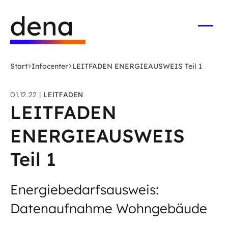
Zum
Logo
Hauptinhalt
Deutsche
springen
Energie-
Menü
öffne
Agentur
(dena)
Start
Infocenter
LEITFADEN ENERGIEAUSWEIS Teil 1
-
zur
01.12.22
LEITFADEN
Startseite
LEITFADEN
ENERGIEAUSWEIS
Teil 1
Energiebedarfsausweis:
Datenaufnahme Wohngebäude