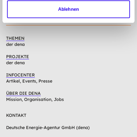
gehe
Anmelden
Abonnieren Sie unseren Newsletter
nach
Ablehnen
oben
Folgen Sie uns auf
Linkedin
Mastodon
Youtube
THEMEN
der dena
PROJEKTE
der dena
INFOCENTER
Artikel, Events, Presse
ÜBER DIE DENA
Mission, Organisation, Jobs
KONTAKT
Deutsche Energie-Agentur GmbH (dena)