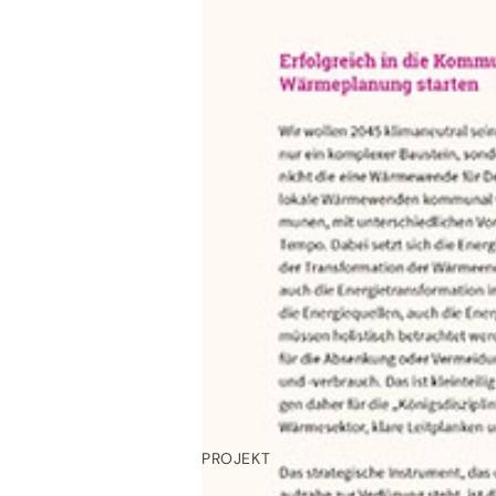
April 2022 in Halle (Saale) im A
(BMWK) daran, mittels qualitäts
Wärmeplanung (KWP), Know-how au
Akteure der Kommunalen Wärmewe
Das Factsheet zeigt die wichtig
zentrales Instrument zur Erreich
zentrale Austauschplattform und
deutschlandweit bei der Systemat
Entwicklung von Lösungen mit. 
transferiert Know-how und schli
kommunalen Akteurinnen und Akteu
PROJEKT