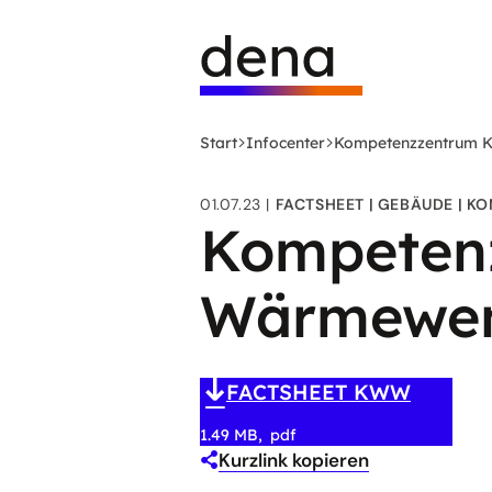
Zum
Logo
Hauptinhalt
Deutsche
springen
Energie-
Agentur
(dena)
Start
Infocenter
Kompetenzzentrum
-
zur
01.07.23
FACTSHEET
GEBÄUDE
KO
Startseite
Kompeten
Wärmewe
FACTSHEET KWW
1.49 MB
pdf
Kurzlink kopieren