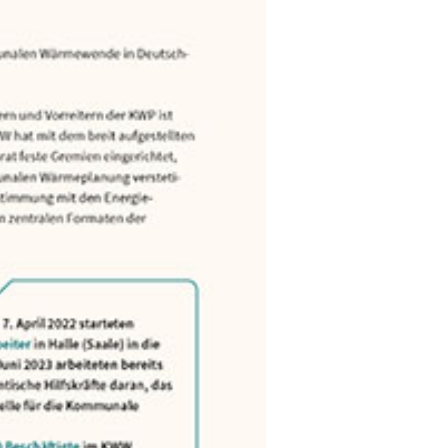
chutz
r Kommunalen
innen und
u stellen.
planung als
eren. Als
ei der
KWP auf. Es
wie die
fe.