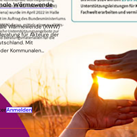
nale Wärmewende
ale Wärmewende (KWW)
Beratung für Akteure der
schland. Mit
i der Kommunalen...
Anmelden
ter