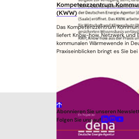
Kompetenzzentrum Kommu
(KWW)
Das Kompetenzzentrum Kommun
liefert Know-how, Netzwerk und 
kommunalen Wärmewende in Deut
Praxiseinblicken bringt es Sie be
gehe
Abonnieren Sie unseren Newslet
nach
oben
Folgen Sie uns auf
Linkedin
Mastodon
Youtube