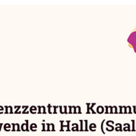
e Wärmewende (KWW) der dena arbeitet seit seiner Er