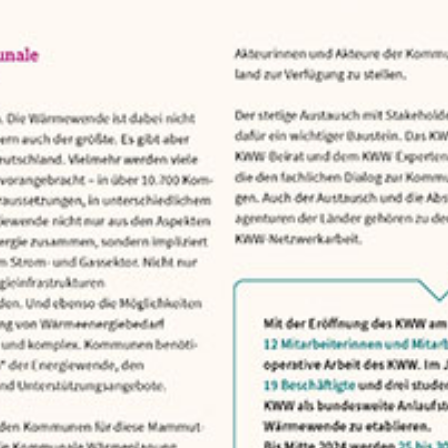
uftrag des Bundesministeriums für Wirtschaft und Klimas
gesicherter Wissensbasis verlässliche Informationen zu
s der Praxis und Beratungsmaterialien für die Akteur
nde in Deutschland aufzubereiten und zur Verfügung z
e Rolle, die das KWW einnimmt, um die Kommunale Wärme
ung einer lokalen und effizienten Wärmenutzung zu etabli
 Koordinator eines Netzwerks zur KWP wirkt das KWW
isierung von Erfahrungen und Praxiseinblicken sowie b
Das KWW bündelt und bereitet Wissen zur angewandten 
eßt Wissenslücken. Kommunalverwaltung und -politik so
re erhalten damit Orientierung und Hilfe zur Selbsthil