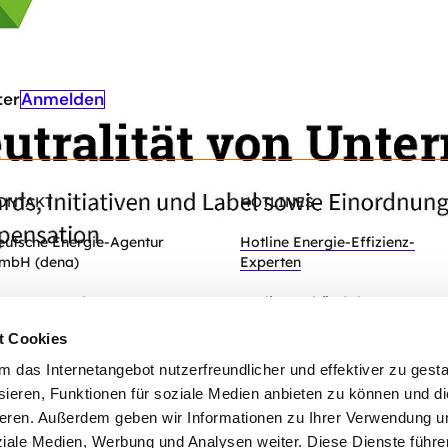
Anmelden
ter
ONTAKT
HOTLINES
eutsche Energie-Agentur
Hotline Energie-Effizienz-
mbH (dena)
Experten
hausseestraße 128a
Hotline Gebäudeforum
0115 Berlin
klimaneutral
t Cookies
Zum Kontaktformular
das Internetangebot nutzerfreundlicher und effektiver zu gestal
ieren, Funktionen für soziale Medien anbieten zu können und die
eren. Außerdem geben wir Informationen zu Ihrer Verwendung u
ziale Medien, Werbung und Analysen weiter. Diese Dienste führe