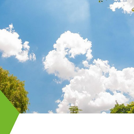
e zu reduzieren, richten sich immer mehr Unternehmen n
 Was aber genau verbirgt sich hinter diesem Begriff, wel
e „klimaneutral“, „Netto-Null“ oder „CO
-positiv“ sind k
2
 Die Analyse ordnet verschiedene Standards, Initiativen 
n. Außerdem diskutiert sie Strategien zum Umgang mit d
. Ziel ist es, Unternehmen eine Orientierung zu geben 
utzstrategien im Sinne des Pariser Abkommens zu unter
che Ergebnisse des Stakeholder-Dialogs „Klimaneutralitä
ngeflossen, den die dena mit Vertretern aus Wirtschaft, P
mgesetzt hat.
ves Climate Group GmbH
(PCG) im Auftrag der dena erste