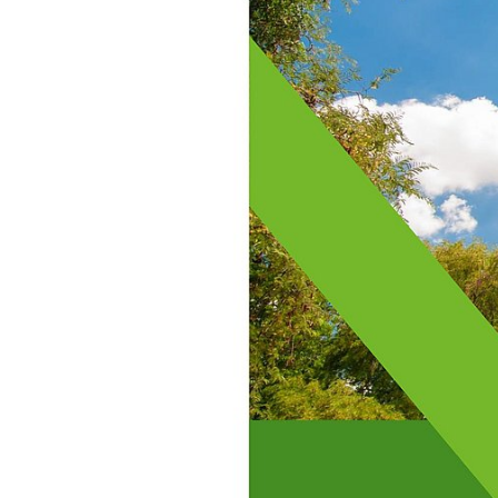
Mit dem Ziel, ihre Treibhausgas
Konzept der Klimaneutralität aus.
Implikationen hat er? Aussagen wi
gesetzlich geschützten Begriffe.
ein, die häufig verwendet werde
Kompensation von Treibhausgasen
beim Aufbau fundierter Klimasch
In die Publikation sind wesentli
Kompensation in der Industrie“ ei
Wissenschaft und Gesellschaft u
Den Überblick hat die
Perspecti