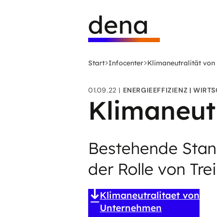
Zum
Logo
Hauptinhalt
Deutsche
springen
Energie-
Agentur
(dena)
Start
Infocenter
Klimaneutralität vo
-
zur
01.09.22
ENERGIEEFFIZIENZ
WIRTS
Startseite
Klimaneut
Bestehende Stand
der Rolle von T
Klimaneutralitaet von
Unternehmen