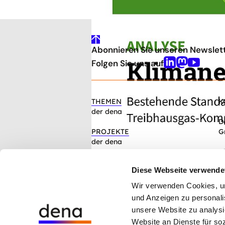
gehe
Abonnieren Sie unseren Newslet
nach
oben
Folgen Sie uns auf
Linkedin
Mastodon
Youtube
THEMEN
K
der dena
D
PROJEKTE
G
der dena
C
INFOCENTER
1
Diese Webseite verwende
Artikel, Events, Presse
Wir verwenden Cookies, um 
ÜBER DIE DENA
und Anzeigen zu personalis
Mission, Organisation, Jobs
unsere Website zu analysi
Website an Dienste für so