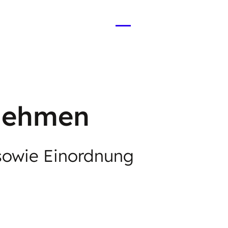
Menü
öffnen
rnehmen
 sowie Einordnung