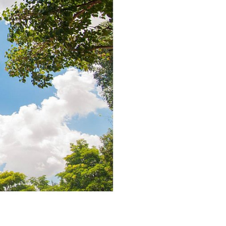
ach dem
che
eine
und Label
er
und ihnen
stützen.
t und THG-
olitik,
llt.