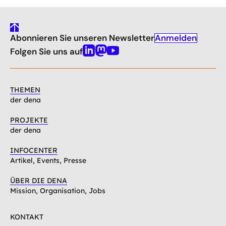
gehe
Anmelden
Abonnieren Sie unseren Newsletter
nach
oben
Folgen Sie uns auf
Linkedin
Mastodon
Youtube
THEMEN
der dena
PROJEKTE
der dena
INFOCENTER
Artikel, Events, Presse
ÜBER DIE DENA
Mission, Organisation, Jobs
KONTAKT