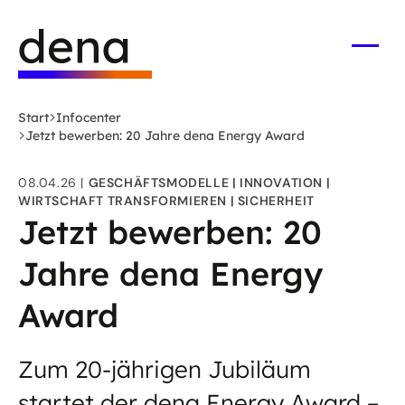
Zum
Logo
Hauptinhalt
Deutsche
springen
Energie-
Menü
öffne
Agentur
(dena)
Start
Infocenter
-
Jetzt bewerben: 20 Jahre dena Energy Award
zur
Startseite
08.04.26
GESCHÄFTSMODELLE
INNOVATION
WIRTSCHAFT TRANSFORMIEREN
SICHERHEIT
Jetzt bewerben: 20
Jahre dena Energy
Award
Zum 20-jährigen Jubiläum
startet der dena Energy Award –