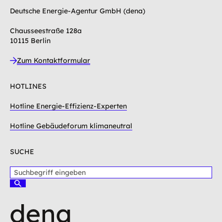
Deutsche Energie-Agentur GmbH (dena)
Chausseestraße 128a
10115 Berlin
Zum Kontaktformular
HOTLINES
Hotline Energie-Effizienz-Experten
Hotline Gebäudeforum klimaneutral
SUCHE
S
u
S
c
u
c
h
h
b
e
e
n