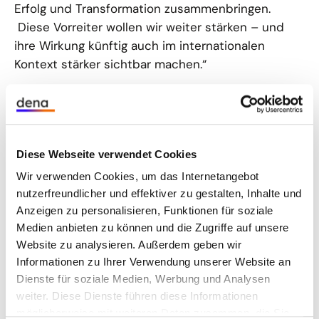
Erfolg und Transformation zusammenbringen.
Diese Vorreiter wollen wir weiter stärken – und
ihre Wirkung künftig auch im internationalen
Kontext stärker sichtbar machen.“
Seit 2007 haben sich mehr als 1.700 Unternehmen
um eine Auszeichnung beworben, 78 Projekte
wurden prämiert. Der dena Energy Award 2026
wird in drei Kategorien und mit einem
Diese Webseite verwendet Cookies
Publikumspreis vergeben:
Wir verwenden Cookies, um das Internetangebot
nutzerfreundlicher und effektiver zu gestalten, Inhalte und
Anzeigen zu personalisieren, Funktionen für soziale
Move forward!
– Integrierte Strategien und
Medien anbieten zu können und die Zugriffe auf unsere
Maßnahmen für Klimaneutralität
Website zu analysieren. Außerdem geben wir
Ausgezeichnet werden ganzheitliche
Informationen zu Ihrer Verwendung unserer Website an
Klimaschutzstrategien mit konkreten Projekten, die
Dienste für soziale Medien, Werbung und Analysen
maßgeblich zur Dekarbonisierung und zum
weiter. Diese Dienste führen diese Informationen
Erreichen von Klimaneutralität beitragen.
möglicherweise mit weiteren Daten zusammen, die Sie