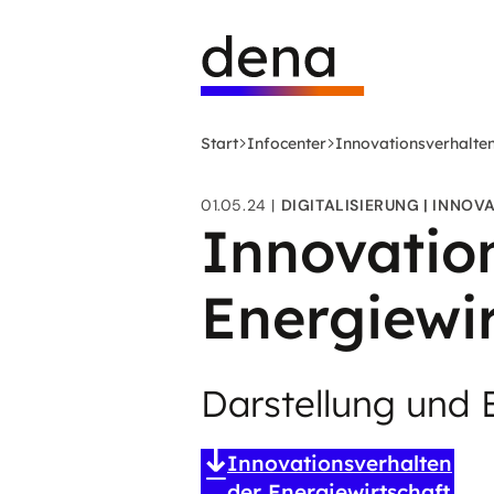
Zum
Logo
Hauptinhalt
Deutsche
springen
Energie-
Agentur
(dena)
Start
Infocenter
Innovationsverhalten
-
zur
01.05.24
DIGITALISIERUNG
INNOVA
Startseite
Innovatio
Energiewi
Darstellung und
Innovationsverhalten
der Energiewirtschaft