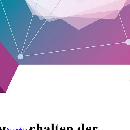
iewende waren und sind Innovationen erforderlich. Daru
mweltschonendere Energieerzeuger oder elektrifizierte F
echnologien vermehrt Einzug in das Energiesystem halte
haft eine adäquate Innovationsbereitschaft. Dieser widm
 Aufschluss über die signifikantesten Unterschiede im
wirtschaft im Vergleich zur Gesamtwirtschaft und liefert
ng, die als Ausgangspunkt für die Erarbeitung von Maßn
ienen sollen.
Anmelden
ter