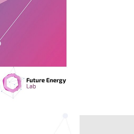
nter zählen
ahrzeuge.
n müssen.
et sich
 Erklärungen
ahmen zur