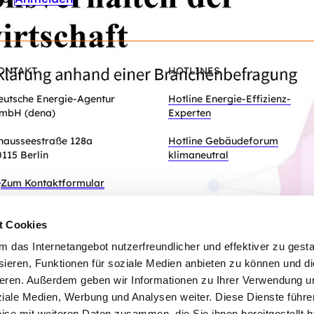
ONTAKT
HOTLINES
eutsche Energie-Agentur
Hotline Energie-Effizienz-
mbH (dena)
Experten
hausseestraße 128a
Hotline Gebäudeforum
0115 Berlin
klimaneutral
Zum Kontaktformular
t Cookies
das Internetangebot nutzerfreundlicher und effektiver zu gestal
ieren, Funktionen für soziale Medien anbieten zu können und die
eren. Außerdem geben wir Informationen zu Ihrer Verwendung u
ziale Medien, Werbung und Analysen weiter. Diese Dienste führe
ise mit weiteren Daten zusammen, die Sie ihnen bereitgestellt h