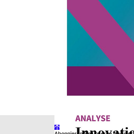
Für das Voranschreiten der Energ
beispielweise effizientere und u
Vor allem aber werden digitale T
Dafür benötigt die Energiewirtsc
diese Analyse der dena. Sie gibt
Innovationsverhalten der Energie
auf Basis einer Branchenbefragu
Steigerung der Innovationskraft d
gehe
Abonnieren Sie unseren Newslet