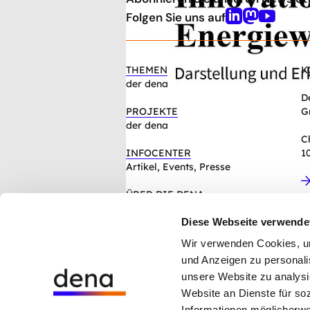
nach
oben
Folgen Sie uns auf
Linkedin
Mastodon
Youtube
THEMEN
K
der dena
D
PROJEKTE
G
der dena
C
INFOCENTER
1
Artikel, Events, Presse
ÜBER DIE DENA
Mission, Organisation, Jobs
Diese Webseite verwende
Wir verwenden Cookies, um 
Hinweisgebersystem der dena
und Anzeigen zu personalis
Cookie-Einstellungen
unsere Website zu analysi
Datenschutz
Impressum
Website an Dienste für so
AGB
Informationen möglicherwe