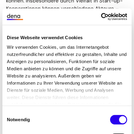
können. Insbesondere durch Vielfalt in Start-up-
Kooperationen können verschiedene Akteure –
von Start-ups bis hin zu etablierten Unternehmen
– gemeinsam Innovationen vorantreiben.
Diese Webseite verwendet Cookies
Technologien als Schlüssel zum
Wir verwenden Cookies, um das Internetangebot
Erfolg
nutzerfreundlicher und effektiver zu gestalten, Inhalte und
Anzeigen zu personalisieren, Funktionen für soziale
Medien anbieten zu können und die Zugriffe auf unsere
Website zu analysieren. Außerdem geben wir
Informationen zu Ihrer Verwendung unserer Website an
Dienste für soziale Medien, Werbung und Analysen
weiter. Diese Dienste führen diese Informationen
möglicherweise mit weiteren Daten zusammen, die Sie
ihnen bereitgestellt haben oder die Sie im Rahmen Ihrer
Einwilligungsauswahl
Nutzung der Dienste gesammelt haben.
Notwendig