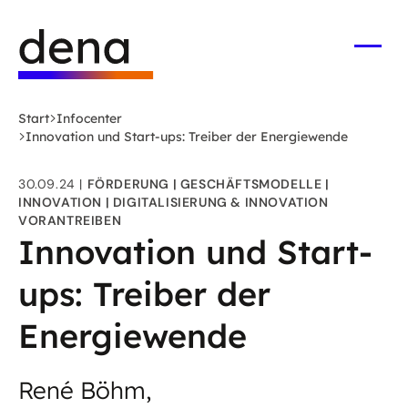
Zum
Logo
Hauptinhalt
Deutsche
springen
Energie-
Menü
öffne
Agentur
(dena)
Start
Infocenter
-
Innovation und Start-ups: Treiber der Energiewende
zur
Startseite
30.09.24
FÖRDERUNG
GESCHÄFTSMODELLE
INNOVATION
DIGITALISIERUNG & INNOVATION
VORANTREIBEN
Innovation und Start-
ups: Treiber der
Energiewende
René Böhm,