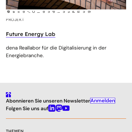
©
dena/C
aud
us P
lug
l
i
f
PROJEKT
Future Energy Lab
dena Reallabor für die Digitalisierung in der
Energiebranche.
gehe
Anmelden
Abonnieren Sie unseren Newsletter
nach
oben
Folgen Sie uns auf
Linkedin
Mastodon
Youtube
THEMEN