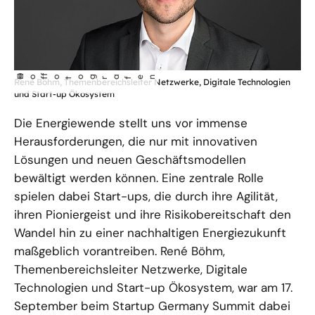
©
Ho
fotog
a
r
fen
f
René Böhm, Themenbereichsleiter Netzwerke, Digitale Technologien
und Start-up Ökosystem
Die Energiewende stellt uns vor immense
Herausforderungen, die nur mit innovativen
Lösungen und neuen Geschäftsmodellen
bewältigt werden können. Eine zentrale Rolle
spielen dabei Start-ups, die durch ihre Agilität,
ihren Pioniergeist und ihre Risikobereitschaft den
Wandel hin zu einer nachhaltigen Energiezukunft
maßgeblich vorantreiben. René Böhm,
Themenbereichsleiter Netzwerke, Digitale
Technologien und Start-up Ökosystem, war am 17.
September beim Startup Germany Summit dabei