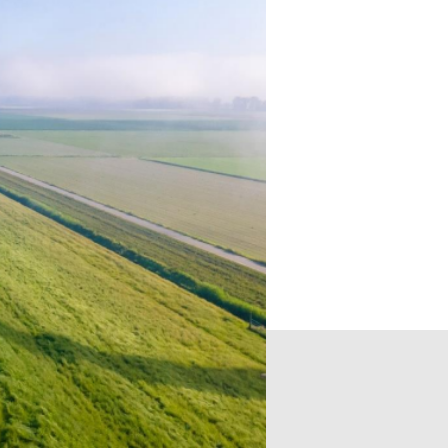
 Nachfrage
bzusichern,
gen Baustein
u in
 Ziel dieser
 für die