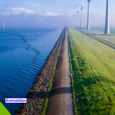
orden. Sinkende Gestehungskosten und eine steigende
orgung sowie das Bedürfnis, sich gegen volatile Preise a
-Markt für den Direktbezug von grünem Strom auch in
e Geschäftsmodelle stellen bereits heute einen wichti
iele dar, da sie neben dem staatlich geförderten Ausba
 Investitionen im Kontext der Energiewende ermöglichen.
eses Marktes abzuschätzen und dessen möglichen Beitrag
 in Deutschland aufzuzeigen.
Anmelden
ter