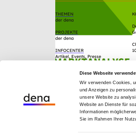
THEMEN
K
der dena
D
PROJEKTE
G
der dena
C
INFOCENTER
1
Artikel, Events, Presse
ÜBER DIE DENA
Diese Webseite verwende
Mission, Organisation, Jobs
Wir verwenden Cookies, um 
und Anzeigen zu personalis
Hinweisgebersystem der dena
unsere Website zu analysi
Cookie-Einstellungen
Website an Dienste für so
Datenschutz
Impressum
Informationen möglicherwe
AGB
Sie im Rahmen Ihrer Nutz