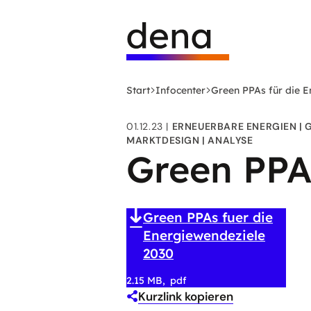
Zum
Logo
Hauptinhalt
Deutsche
springen
Energie-
Agentur
(dena)
Start
Infocenter
Green PPAs für die E
-
zur
01.12.23
ERNEUERBARE ENERGIEN
Startseite
MARKTDESIGN
ANALYSE
Green PPA
Green PPAs fuer die
Energiewendeziele
2030
2.15 MB
pdf
Kurzlink kopieren