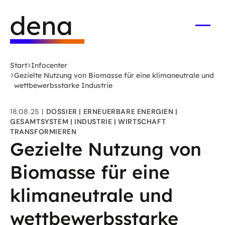
Zum
Logo
Hauptinhalt
Deutsche
springen
Energie-
Menü
öffne
Agentur
(dena)
Start
Infocenter
-
Gezielte Nutzung von Biomasse für eine klimaneutrale und
zur
wettbewerbsstarke Industrie
Startseite
18.08.25
DOSSIER
ERNEUERBARE ENERGIEN
GESAMTSYSTEM
INDUSTRIE
WIRTSCHAFT
TRANSFORMIEREN
Gezielte Nutzung von
Biomasse für eine
klimaneutrale und
wettbewerbsstarke