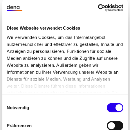
kommt es darauf an, sie dort einzusetzen, wo sie
den größten Mehrwert für das Energiesystem
bringt – etwa bei der stofflichen Nutzung in der
Industrie sowie der Erzeugung von
Diese Webseite verwendet Cookies
Hochtemperaturwärme, idealerweise in
Wir verwenden Cookies, um das Internetangebot
Verbindung mit CO2-Abscheidung.
nutzerfreundlicher und effektiver zu gestalten, Inhalte und
Anzeigen zu personalisieren, Funktionen für soziale
Medien anbieten zu können und die Zugriffe auf unsere
Website zu analysieren. Außerdem geben wir
Informationen zu Ihrer Verwendung unserer Website an
Dienste für soziale Medien, Werbung und Analysen
weiter. Diese Dienste führen diese Informationen
möglicherweise mit weiteren Daten zusammen, die Sie
ihnen bereitgestellt haben oder die Sie im Rahmen Ihrer
Einwilligungsauswahl
Nutzung der Dienste gesammelt haben.
Notwendig
Präferenzen