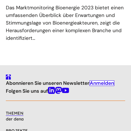
Das Marktmonitoring Bioenergie 2023 bietet einen
umfassenden Überblick über Erwartungen und
Stimmungslage von Bioenergieakteuren, zeigt die
Herausforderungen einer komplexen Branche und
identifiziert...
gehe
Anmelden
Abonnieren Sie unseren Newsletter
nach
oben
Folgen Sie uns auf
Linkedin
Mastodon
Youtube
THEMEN
der dena
PROJEKTE