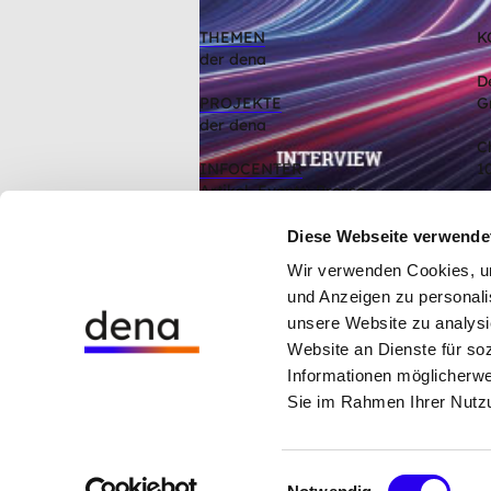
THEMEN
K
der dena
D
PROJEKTE
G
der dena
C
INFOCENTER
1
Artikel, Events, Presse
ÜBER DIE DENA
Diese Webseite verwende
Mission, Organisation, Jobs
Wir verwenden Cookies, um 
und Anzeigen zu personalis
Hinweisgebersystem der dena
unsere Website zu analysi
Cookie-Einstellungen
Website an Dienste für so
Datenschutz
Informationen möglicherwe
Impressum
Sie im Rahmen Ihrer Nutz
AGB
Einwilligungsauswahl