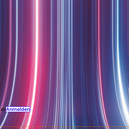
 vielen Bausteinen gearbeitet, die für ein modernes, de
s Heft gibt Aufschluss darüber, wie diese diversen Proj
en.
giewende steht als Themencluster im Mittelpunkt des
ende-Kongresses
am 13. und 14. November 2023 in Berlin
Anmelden
ter