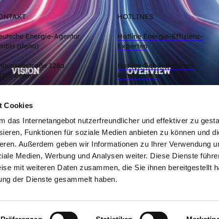
ONTAKT
HOTLINES
eutsche Energie-Agentur
Hotline Energie-Effizienz-
mbH (dena)
Experten
hausseestraße 128a
Hotline Gebäudeforum
0115 Berlin
klimaneutral
Zum Kontaktformular
t Cookies
das Internetangebot nutzerfreundlicher und effektiver zu gestal
ieren, Funktionen für soziale Medien anbieten zu können und die
eren. Außerdem geben wir Informationen zu Ihrer Verwendung u
ziale Medien, Werbung und Analysen weiter. Diese Dienste führe
ise mit weiteren Daten zusammen, die Sie ihnen bereitgestellt h
ung der Dienste gesammelt haben.