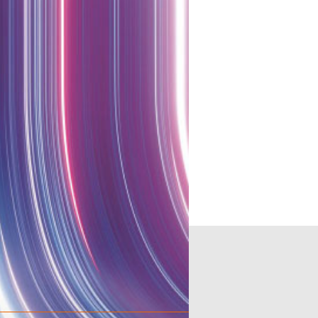
zentrales
ekte als
.