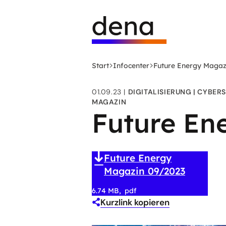
Zum
Logo
Hauptinhalt
Deutsche
springen
Energie-
Agentur
(dena)
Start
Infocenter
Future Energy Magaz
-
zur
01.09.23
DIGITALISIERUNG
CYBERS
Startseite
MAGAZIN
Future En
Future Energy
Magazin 09/2023
6.74 MB
pdf
Kurzlink kopieren